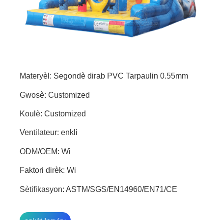
Materyèl: Segondè dirab PVC Tarpaulin 0.55mm
Gwosè: Customized
Koulè: Customized
Ventilateur: enkli
ODM/OEM: Wi
Faktori dirèk: Wi
Sètifikasyon: ASTM/SGS/EN14960/EN71/CE