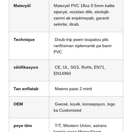
Materyèl
Materyèl PVC 18oz 0.5mm kalite
siperyè, rezistan dife, ekolojik-
zanmi ak enpèmeyab, garanti
sekirite; dirab.
Technique
Doub-trip pwen toupatou plis
ranfòsman siplemantè pa bann
PVC
sètifikasyon
CE, UL, SGS, RoHs, EN71,
EN14960
Tan enflatab
Mwens pase 2 minit
OEM
Gwosè, koulè, konsepsyon, logo
ka Customized
peye tèm
T/T, Western Union, asirans
komès oswa MoneyGram