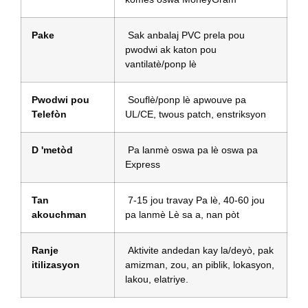
Pake
Sak anbalaj PVC prela pou
pwodwi ak katon pou
vantilatè/ponp lè
Pwodwi pou
Souflè/ponp lè apwouve pa
Telefòn
UL/CE, twous patch, enstriksyon
D 'metòd
Pa lanmè oswa pa lè oswa pa
Express
Tan
7-15 jou travay Pa lè, 40-60 jou
akouchman
pa lanmè Lè sa a, nan pòt
Ranje
Aktivite andedan kay la/deyò, pak
itilizasyon
amizman, zou, an piblik, lokasyon,
lakou, elatriye.