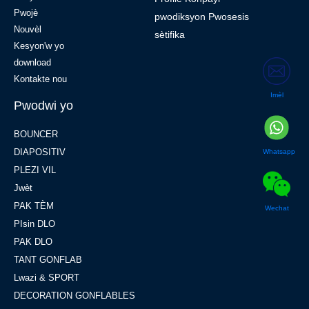
Pwojè
pwodiksyon Pwosesis
Nouvèl
sètifika
Kesyon'w yo
download
Kontakte nou
Imèl
Pwodwi yo
BOUNCER
DIAPOSITIV
Whatsapp
PLEZI VIL
Jwèt
PAK TÈM
Wechat
PIsin DLO
PAK DLO
TANT GONFLAB
Lwazi & SPORT
DECORATION GONFLABLES