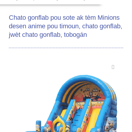
Chato gonflab pou sote ak tèm Minions
desen anime pou timoun, chato gonflab,
jwèt chato gonflab, tobogán