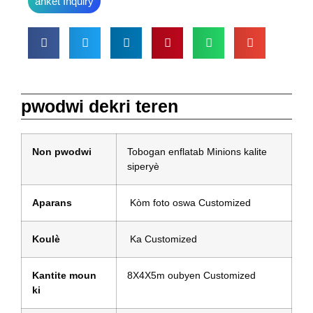
ankèt Inquiry
pwodwi dekri teren
Non pwodwi
Tobogan enflatab Minions kalite
siperyè
Aparans
Kòm foto oswa Customized
Koulè
Ka Customized
Kantite moun
8X4X5m oubyen Customized
ki