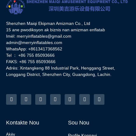
Shenzhen Maiqi Ekipman Amizman Co., Ltd
15 ane pwodiksyon ak biznis nan amizman enflatab
Imèl:
merryinflatables@gmail.com
admin@merryinflatables.com
WhatsApp: +8613417368562
Tel ： +86 755 85093666
FAKS: +86 755 85093666
Adrès: Xintangkeng 88 Industrial Park, Henggang Street,
Longgang District, Shenzhen City, Guangdong, Lachin.
Kontakte Nou
Sou Nou
Akèy
Profile Konpayi