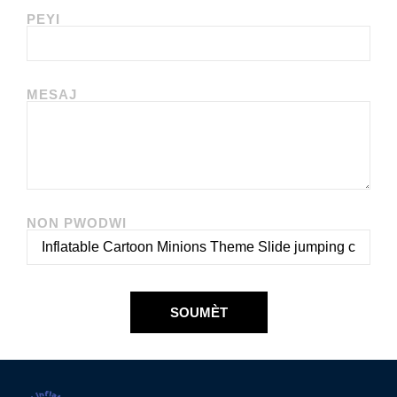
PEYI
MESAJ
NON PWODWI
SOUMÈT