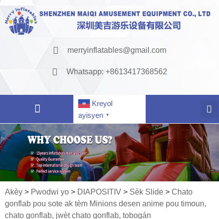
merryinflatables@gmail.com
Whatsapp: +8613417368562
Kreyol
ayisyen
▼
Akèy
>
Pwodwi yo
>
DIAPOSITIV
>
Sèk Slide
>
Chato
gonflab pou sote ak tèm Minions desen anime pou timoun,
chato gonflab, jwèt chato gonflab, tobogán