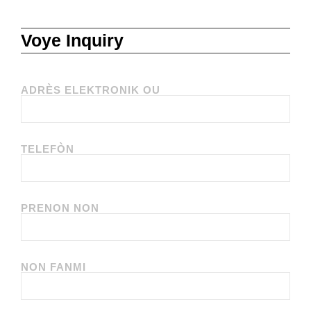
Voye Inquiry
ADRÈS ELEKTRONIK OU
TELEFÒN
PRENON NON
NON FANMI