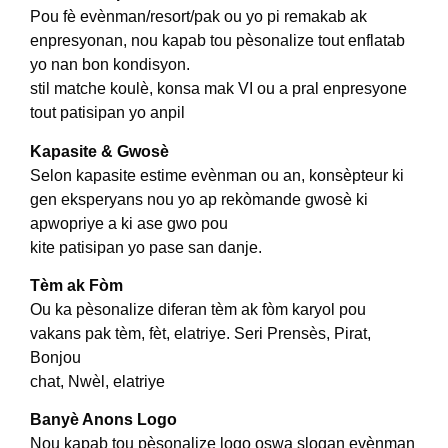
Pou fè evènman/resort/pak ou yo pi remakab ak
enpresyonan, nou kapab tou pèsonalize tout enflatab
yo nan bon kondisyon.
stil matche koulè, konsa mak VI ou a pral enpresyone
tout patisipan yo anpil
Kapasite & Gwosè
Selon kapasite estime evènman ou an, konsèpteur ki
gen eksperyans nou yo ap rekòmande gwosè ki
apwopriye a ki ase gwo pou
kite patisipan yo pase san danje.
Tèm ak Fòm
Ou ka pèsonalize diferan tèm ak fòm karyol pou
vakans pak tèm, fèt, elatriye. Seri Prensès, Pirat,
Bonjou
chat, Nwèl, elatriye
Banyè Anons Logo
Nou kapab tou pèsonalize logo oswa slogan evènman