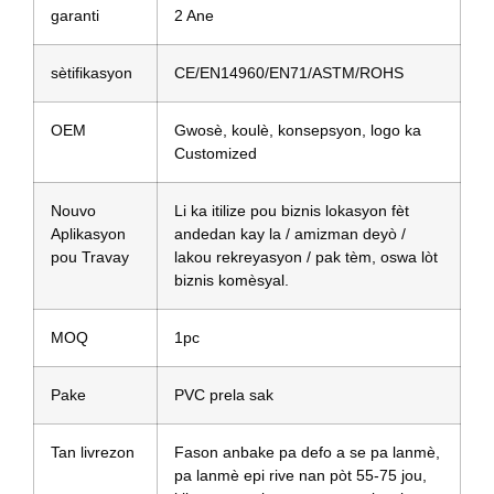
garanti
2 Ane
sètifikasyon
CE/EN14960/EN71/ASTM/ROHS
OEM
Gwosè, koulè, konsepsyon, logo ka
Customized
Nouvo
Li ka itilize pou biznis lokasyon fèt
Aplikasyon
andedan kay la / amizman deyò /
pou Travay
lakou rekreyasyon / pak tèm, oswa lòt
biznis komèsyal.
MOQ
1pc
Pake
PVC prela sak
Tan livrezon
Fason anbake pa defo a se pa lanmè,
pa lanmè epi rive nan pòt 55-75 jou,