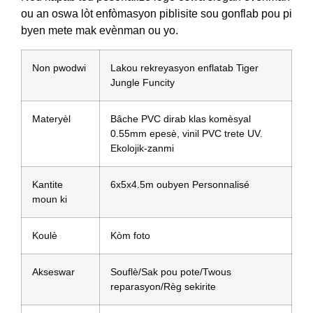
ou an oswa lòt enfòmasyon piblisite sou gonflab pou pi
byen mete mak evènman ou yo.
Non pwodwi
Lakou rekreyasyon enflatab Tiger
Jungle Funcity
Materyèl
Bâche PVC dirab klas komèsyal
0.55mm epesè, vinil PVC trete UV.
Ekolojik-zanmi
Kantite
6x5x4.5m oubyen Personnalisé
moun ki
Koulè
Kòm foto
Akseswar
Souflè/Sak pou pote/Twous
reparasyon/Règ sekirite