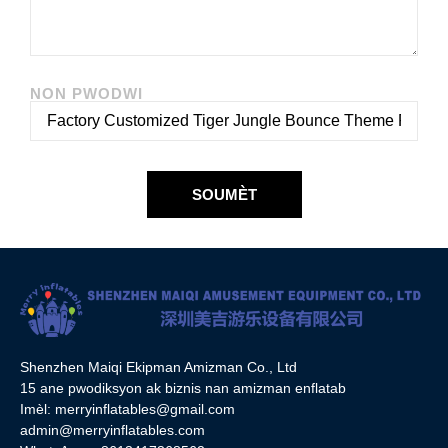
NON PWODWI
SOUMÈT
Shenzhen Maiqi Ekipman Amizman Co., Ltd
15 ane pwodiksyon ak biznis nan amizman enflatab
Imèl:
merryinflatables@gmail.com
admin@merryinflatables.com