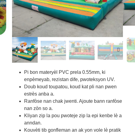
Pi bon materyèl PVC prela 0.55mm, ki
enpèmeyab, rezistan dife, pwoteksyon UV.
Doub koud toupatou, koud kat pli nan pwen
estrès anba a.
Ranfòse nan chak jwenti. Ajoute bann ranfòse
nan zòn so a.
Kliyan zip la pou pwoteje zip la epi kenbe lè a
anndan.
Kouvèti tib gonfleman an ak yon vole lè pratik