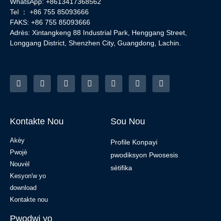
WhatsApp: +8613417368562
Tel ： +86 755 85093666
FAKS: +86 755 85093666
Adrès: Xintangkeng 88 Industrial Park, Henggang Street,
Longgang District, Shenzhen City, Guangdong, Lachin.
Kontakte Nou
Sou Nou
Akèy
Profile Konpayi
Pwojè
pwodiksyon Pwosesis
Nouvèl
sètifika
Kesyon'w yo
download
Kontakte nou
Pwodwi yo