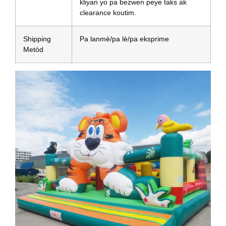
kliyan yo pa bezwen peye taks ak
clearance koutim.
Shipping
Pa lanmè/pa lè/pa eksprime
Metòd