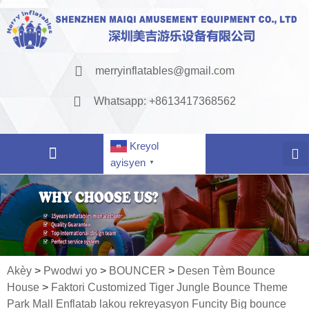
merryinflatables@gmail.com
Whatsapp: +8613417368562
Kreyol
ayisyen
▼
Akèy
>
Pwodwi yo
>
BOUNCER
>
Desen Tèm Bounce
House
>
Faktori Customized Tiger Jungle Bounce Theme
Park Mall Enflatab lakou rekreyasyon Funcity Big bounce