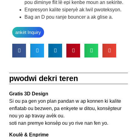
pou diminye flit lè epi kenbe moun an sekirite.
Enpresyon kalite siperyè ak lwil pwoteksyon.
Bag an D pou ranje bouncer a ak glise a.
ankèt Inquiry
pwodwi dekri teren
Gratis 3D Design
Si ou pa gen yon plan pandan w ap konnen ki kalite
enflatab ou bezwen, pa enkyete w ditou, konsèpteur
nou yo ap travay avèk ou.
soti nan premye konsèp ou yo rive nan fen yo.
Koulè & Enprime