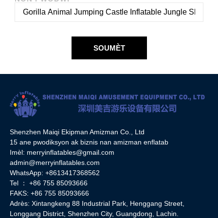
SOUMÈT
Shenzhen Maiqi Ekipman Amizman Co., Ltd
15 ane pwodiksyon ak biznis nan amizman enflatab
Imèl:
merryinflatables@gmail.com
admin@merryinflatables.com
WhatsApp: +8613417368562
Tel ： +86 755 85093666
FAKS: +86 755 85093666
Adrès: Xintangkeng 88 Industrial Park, Henggang Street,
Longgang District, Shenzhen City, Guangdong, Lachin.