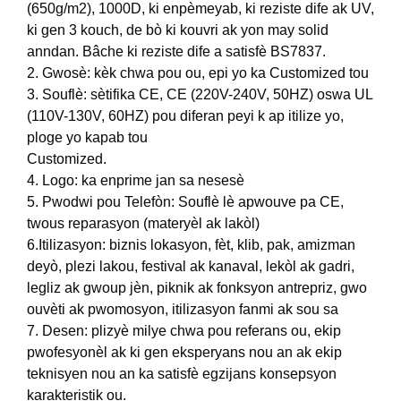
(650g/m2), 1000D, ki enpèmeyab, ki reziste dife ak UV,
ki gen 3 kouch, de bò ki kouvri ak yon may solid
anndan. Bâche ki reziste dife a satisfè BS7837.
2. Gwosè: kèk chwa pou ou, epi yo ka Customized tou
3. Souflè: sètifika CE, CE (220V-240V, 50HZ) oswa UL
(110V-130V, 60HZ) pou diferan peyi k ap itilize yo,
ploge yo kapab tou
Customized.
4. Logo: ka enprime jan sa nesesè
5. Pwodwi pou Telefòn: Souflè lè apwouve pa CE,
twous reparasyon (materyèl ak lakòl)
6.Itilizasyon: biznis lokasyon, fèt, klib, pak, amizman
deyò, plezi lakou, festival ak kanaval, lekòl ak gadri,
legliz ak gwoup jèn, piknik ak fonksyon antrepriz, gwo
ouvèti ak pwomosyon, itilizasyon fanmi ak sou sa
7. Desen: plizyè milye chwa pou referans ou, ekip
pwofesyonèl ak ki gen eksperyans nou an ak ekip
teknisyen nou an ka satisfè egzijans konsepsyon
karakteristik ou.