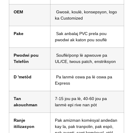
OEM
Gwosè, koulè, konsepsyon, logo
ka Customized
Pake
Sak anbalaj PVC prela pou
pwodwi ak katon pou souflè
Pwodwi pou
Souflè/ponp lè apwouve pa
Telefòn
UL/CE, twous patch, enstriksyon
D 'metòd
Pa lanmè oswa pa lè oswa pa
Express
Tan
7-15 jou pa lè, 40-60 jou pa
akouchman
lanmè epi rive nan pòt
Ranje
Pak amizman komèsyal andedan
itilizasyon
kay la, pak tranpolin, pak espò,
pak avanti, sant komèsyal, otèl