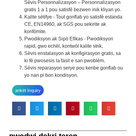
Sèvis Personnalizasyon – Personnalizasyon
gratis 1 a 1 pou satisfè bezwen inik kliyan yo.
Kalite sètifye - Tout gonflab yo satisfè estanda
CE, EN14960, ak SGS pou sekirite ak
konfòmite.
Pwodiksyon ak Sipò Efikas - Pwodiksyon
rapid, gwo echèl, kontwòl kalite strik,
Sèvis enstalasyon ak konfigirasyon gratis, sa
ki fè pwosesis la fasil e san pwoblèm.
Sèvis reparasyon serye pou kenbe gonflab ou
yo nan pi bon kondisyon.
ankèt Inquiry
pwodwi dekri teren