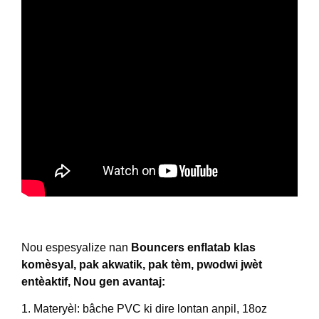
Nou espesyalize nan
Bouncers enflatab klas
komèsyal, pak akwatik, pak tèm, pwodwi jwèt
entèaktif, Nou gen avantaj:
1. Materyèl: bâche PVC ki dire lontan anpil, 18oz