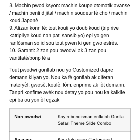
8. Machin pwodiksyon: machin koupe otomatik avanse
/ machin penti dijital / machin soudeur lè cho / machin
koud Japonè
9. Atizan konn fè: tout kouti yo doub koud (trip rive
katripliye koud nan pati sansib yo) epi yo gen
ranfòsman solid sou tout pwen ki gen gwo estrès.
10. Garanti: 2 zan pou pwodwi ak 3 zan pou
vantilatè/ponp lè a
Tout pwodwi gonflab nou yo Customized dapre
demann kliyan yo. Nou ka fè gonflab ak diferan
materyèl, gwosè, koulè, fòm, enprime ak lòt demann.
Tanpri konfime avèk nou detay yo pou nou ka kalkile
epi ba ou yon òf egzak.
Non pwodwi
Kay rebondisman enflatab Gorilla
Safari Theme Slide Combo
Aparans
Kòm foto oswa Customized