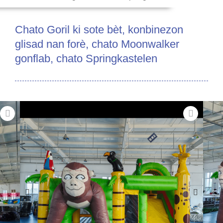
Chato Goril ki sote bèt, konbinezon
glisad nan forè, chato Moonwalker
gonflab, chato Springkastelen