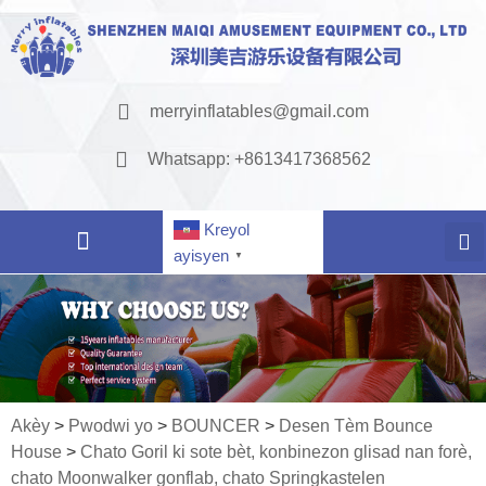
merryinflatables@gmail.com
Whatsapp: +8613417368562
Kreyol
ayisyen
▼
Akèy
>
Pwodwi yo
>
BOUNCER
>
Desen Tèm Bounce
House
>
Chato Goril ki sote bèt, konbinezon glisad nan forè,
chato Moonwalker gonflab, chato Springkastelen