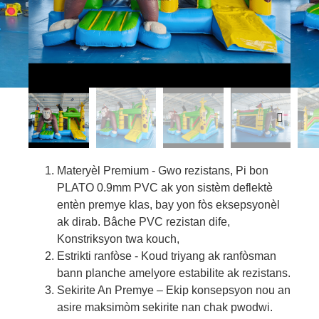
Materyèl Premium - Gwo rezistans, Pi bon
PLATO 0.9mm PVC ak yon sistèm deflektè
entèn premye klas, bay yon fòs eksepsyonèl
ak dirab. Bâche PVC rezistan dife,
Konstriksyon twa kouch,
Estrikti ranfòse - Koud triyang ak ranfòsman
bann planche amelyore estabilite ak rezistans.
Sekirite An Premye – Ekip konsepsyon nou an
asire maksimòm sekirite nan chak pwodwi.