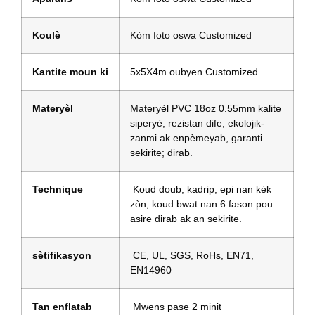
Koulè
Kòm foto oswa Customized
Kantite moun ki
5x5X4m oubyen Customized
Materyèl
Materyèl PVC 18oz 0.55mm kalite
siperyè, rezistan dife, ekolojik-
zanmi ak enpèmeyab, garanti
sekirite; dirab.
Technique
Koud doub, kadrip, epi nan kèk
zòn, koud bwat nan 6 fason pou
asire dirab ak an sekirite.
sètifikasyon
CE, UL, SGS, RoHs, EN71,
EN14960
Tan enflatab
Mwens pase 2 minit