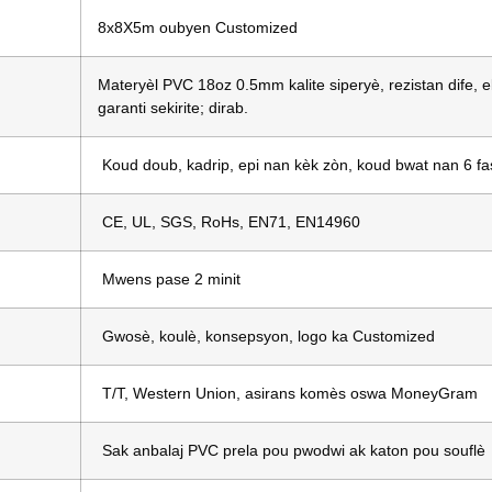
8x8X5m oubyen Customized
Materyèl PVC 18oz 0.5mm kalite siperyè, rezistan dife,
garanti sekirite; dirab.
Koud doub, kadrip, epi nan kèk zòn, koud bwat nan 6 fas
CE, UL, SGS, RoHs, EN71, EN14960
Mwens pase 2 minit
Gwosè, koulè, konsepsyon, logo ka Customized
T/T, Western Union, asirans komès oswa MoneyGram
Sak anbalaj PVC prela pou pwodwi ak katon pou souflè