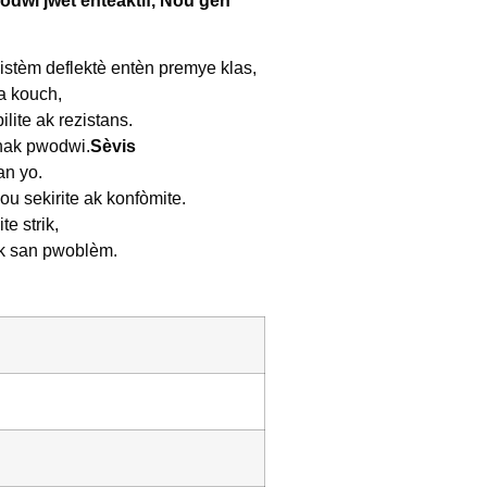
odwi jwèt entèaktif, Nou gen
stèm deflektè entèn premye klas,
a kouch,
ite ak rezistans.
hak pwodwi.
Sèvis
an yo.
u sekirite ak konfòmite.
e strik,
ak san pwoblèm.