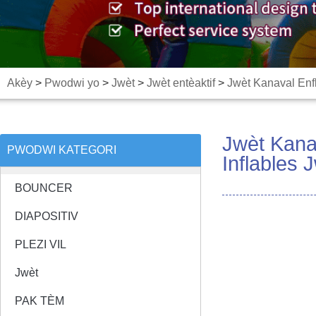
Akèy
>
Pwodwi yo
>
Jwèt
>
Jwèt entèaktif
>
Jwèt Kanaval Enf
Jwèt Kana
PWODWI KATEGORI
Inflables
BOUNCER
DIAPOSITIV
PLEZI VIL
Jwèt
PAK TÈM