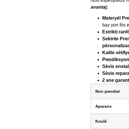
Nou espesyalize 
avantaj:
Materyèl P
bay yon fòs 
Estrikti ran
Sekirite Pr
pèrsonaliza
Kalite sètify
Pwodiksyon 
Sèvis enstal
Sèvis repar
2 ane garant
Non pwodwi
Aparans
Koulè