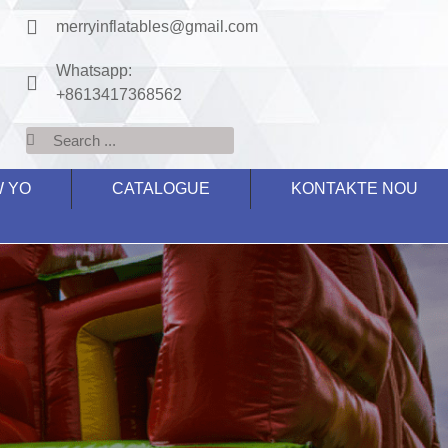
merryinflatables@gmail.com
Whatsapp:
+8613417368562
W YO
CATALOGUE
KONTAKTE NOU