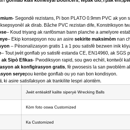
nan
gonflab klas komèsyal
Bouncers, W
pak dlo,
T
pak èm,
I
pw
remium
- Segondè rezistans, Pi bon PLATO 0.9mm PVC ak yon si
eksepsyonèl ak dirab. Bâche PVC rezistan dife, Konstriksyon tw
fòse
– Koud triyang ak ranfòsman bann planche a amelyore estabil
emye
– Ekip konsepsyon nou an asire
sekirite maksimòm
nan c
syon
– Pèsonalizasyon gratis 1 a 1 pou satisfè bezwen inik kliy
e
– Tout jwèt gonflab yo satisfè estanda CE, EN14960, ak SGS po
ak Sipò Efikas
- Pwodiksyon rapid, sou gwo echèl, kontwòl kalit
asyon ak konfigirasyon gratis
, fè pwosesis la san pwoblèm 
asyon serye
pou kenbe gonflab ou yo nan bon kondisyon.
i
, ki asire satisfaksyon ak trankilite lespri alontèm.
Jwèt entèaktif kalite siperyè Wrecking Balls
Kòm foto oswa Customized
Ka Customized