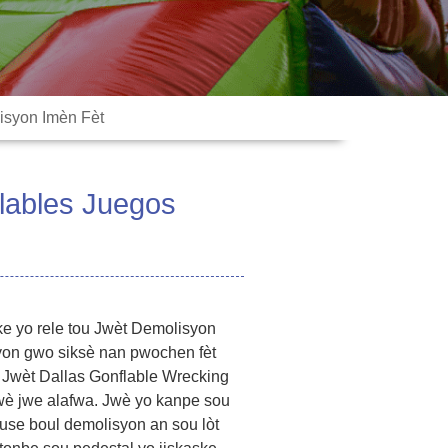
isyon Imèn Fèt
lables Juegos
ke yo rele tou Jwèt Demolisyon
yon gwo siksè nan pwochen fèt
Jwèt Dallas Gonflable Wrecking
jwè jwe alafwa. Jwè yo kanpe sou
ouse boul demolisyon an sou lòt