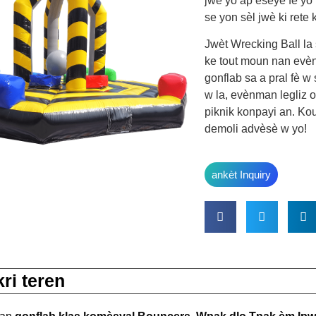
jwè yo ap eseye fè yo
se yon sèl jwè ki rete
Jwèt Wrecking Ball la 
ke tout moun nan evè
gonflab sa a pral fè w
w la, evènman legliz ou
piknik konpayi an. Ko
demoli advèsè w yo!
ankèt Inquiry
ri teren