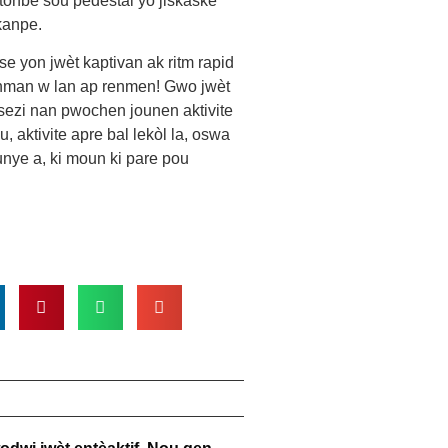
 tonbe sou pedestal yo jiskaske
 kanpe.
se yon jwèt kaptivan ak ritm rapid
nman w lan ap renmen! Gwo jwèt
 sezi nan pwochen jounen aktivite
, aktivite apre bal lekòl la, oswa
unye a, ki moun ki pare pou