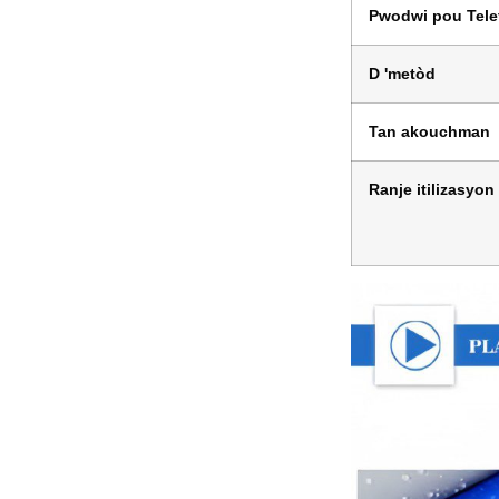
Pwodwi pou Tele
D 'metòd
Tan akouchman
Ranje itilizasyon