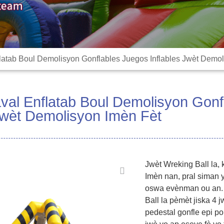
latab Boul Demolisyon Gonflables Juegos Inflables Jwèt Demol
val Enflatab Boul Demolisyon Gonf
 Jwèt Demolisyon Imèn Fèt
Jwèt Wreking Ball la, 
Imèn nan, pral siman 
oswa evènman ou an. 
Ball la pèmèt jiska 4 
pedestal gonfle epi p