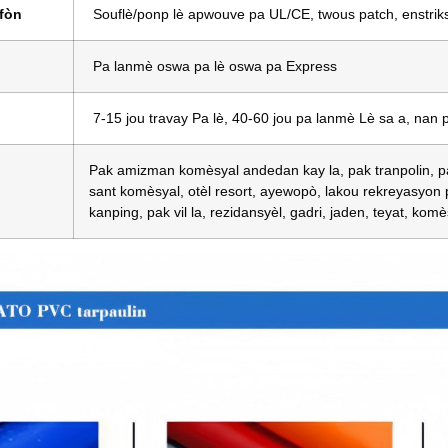
fòn
Souflè/ponp lè apwouve pa UL/CE, twous patch, enstrik
Pa lanmè oswa pa lè oswa pa Express
7-15 jou travay Pa lè, 40-60 jou pa lanmè Lè sa a, nan 
Pak amizman komèsyal andedan kay la, pak tranpolin, pa
sant komèsyal, otèl resort, ayewopò, lakou rekreyasyon p
kanping, pak vil la, rezidansyèl, gadri, jaden, teyat, komès