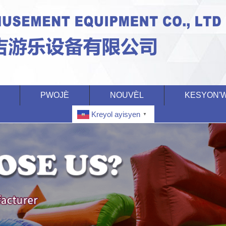
PWOJÈ
NOUVÈL
KESYON'
Kreyol ayisyen
▼