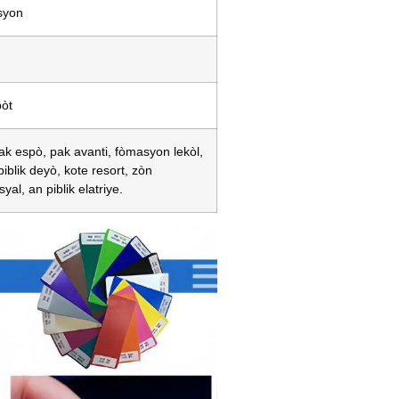
syon
pòt
k espò, pak avanti, fòmasyon lekòl,
iblik deyò, kote resort, zòn
yal, an piblik elatriye.