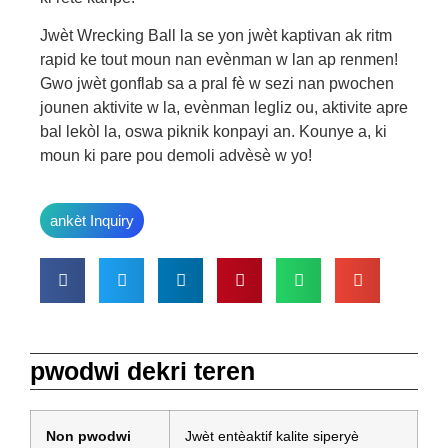
Jwèt Wrecking Ball la se yon jwèt kaptivan ak ritm
rapid ke tout moun nan evènman w lan ap renmen!
Gwo jwèt gonflab sa a pral fè w sezi nan pwochen
jounen aktivite w la, evènman legliz ou, aktivite apre
bal lekòl la, oswa piknik konpayi an. Kounye a, ki
moun ki pare pou demoli advèsè w yo!
ankèt Inquiry
pwodwi dekri teren
Non pwodwi
Jwèt entèaktif kalite siperyè