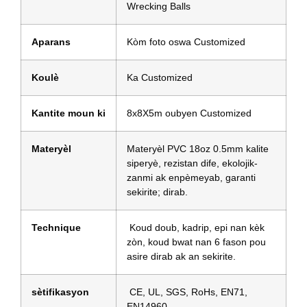
Wrecking Balls
Aparans
Kòm foto oswa Customized
Koulè
Ka Customized
Kantite moun ki
8x8X5m oubyen Customized
Materyèl
Materyèl PVC 18oz 0.5mm kalite
siperyè, rezistan dife, ekolojik-
zanmi ak enpèmeyab, garanti
sekirite; dirab.
Technique
Koud doub, kadrip, epi nan kèk
zòn, koud bwat nan 6 fason pou
asire dirab ak an sekirite.
sètifikasyon
CE, UL, SGS, RoHs, EN71,
EN14960