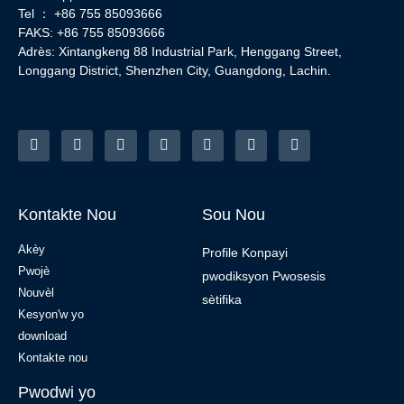
Tel ： +86 755 85093666
FAKS: +86 755 85093666
Adrès: Xintangkeng 88 Industrial Park, Henggang Street,
Longgang District, Shenzhen City, Guangdong, Lachin.
Kontakte Nou
Sou Nou
Akèy
Profile Konpayi
Pwojè
pwodiksyon Pwosesis
Nouvèl
sètifika
Kesyon'w yo
download
Kontakte nou
Pwodwi yo