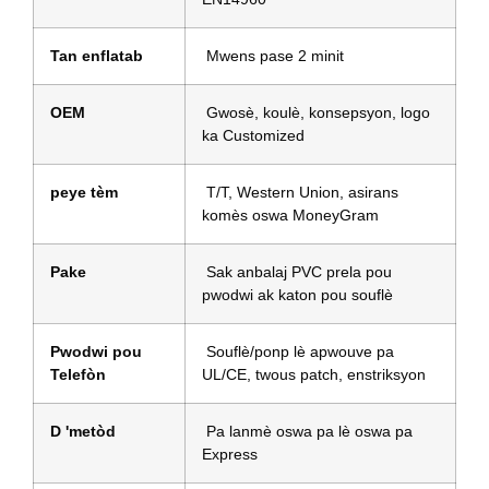
Tan enflatab
Mwens pase 2 minit
OEM
Gwosè, koulè, konsepsyon, logo
ka Customized
peye tèm
T/T, Western Union, asirans
komès oswa MoneyGram
Pake
Sak anbalaj PVC prela pou
pwodwi ak katon pou souflè
Pwodwi pou
Souflè/ponp lè apwouve pa
Telefòn
UL/CE, twous patch, enstriksyon
D 'metòd
Pa lanmè oswa pa lè oswa pa
Express