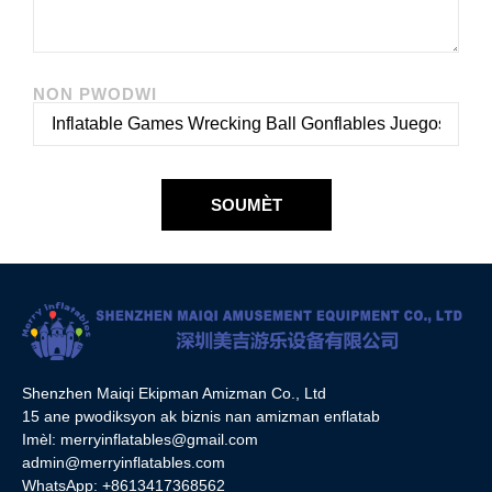
NON PWODWI
SOUMÈT
Shenzhen Maiqi Ekipman Amizman Co., Ltd
15 ane pwodiksyon ak biznis nan amizman enflatab
Imèl:
merryinflatables@gmail.com
admin@merryinflatables.com
WhatsApp: +8613417368562