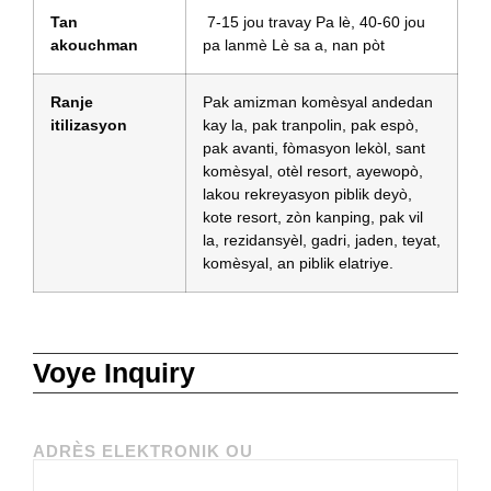
Tan
7-15 jou travay Pa lè, 40-60 jou
akouchman
pa lanmè Lè sa a, nan pòt
Ranje
Pak amizman komèsyal andedan
itilizasyon
kay la, pak tranpolin, pak espò,
pak avanti, fòmasyon lekòl, sant
komèsyal, otèl resort, ayewopò,
lakou rekreyasyon piblik deyò,
kote resort, zòn kanping, pak vil
la, rezidansyèl, gadri, jaden, teyat,
komèsyal, an piblik elatriye.
Voye Inquiry
ADRÈS ELEKTRONIK OU