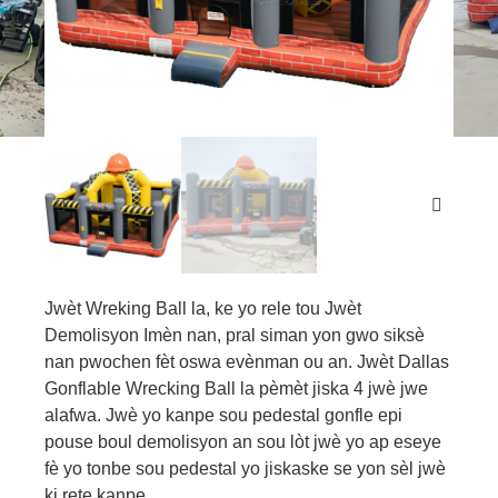
Jwèt Wreking Ball la, ke yo rele tou Jwèt
Demolisyon Imèn nan, pral siman yon gwo siksè
nan pwochen fèt oswa evènman ou an. Jwèt Dallas
Gonflable Wrecking Ball la pèmèt jiska 4 jwè jwe
alafwa. Jwè yo kanpe sou pedestal gonfle epi
pouse boul demolisyon an sou lòt jwè yo ap eseye
fè yo tonbe sou pedestal yo jiskaske se yon sèl jwè
ki rete kanpe.