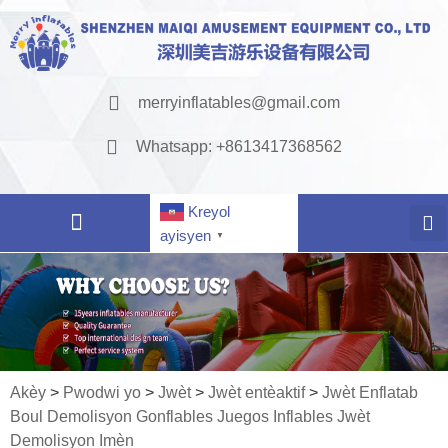
merryinflatables@gmail.com
Whatsapp: +8613417368562
Kreyol
ayisyen
▼
Akèy
>
Pwodwi yo
>
Jwèt
>
Jwèt entèaktif
>
Jwèt Enflatab
Boul Demolisyon Gonflables Juegos Inflables Jwèt
Demolisyon Imèn