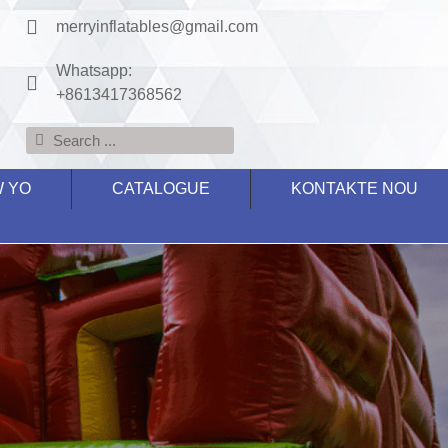
merryinflatables@gmail.com
Whatsapp:
+8613417368562
W YO
CATALOGUE
KONTAKTE NOU