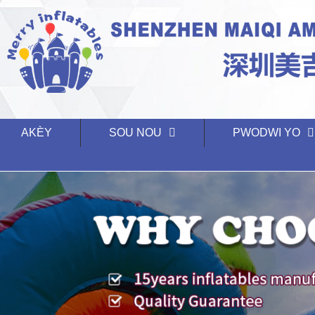
AKÈY
SOU NOU
PWODWI YO