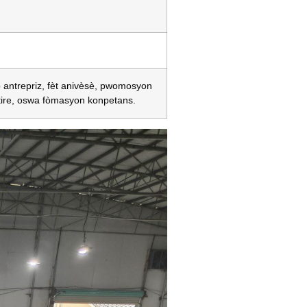
p antrepriz, fèt anivèsè, pwomosyon
tire, oswa fòmasyon konpetans.