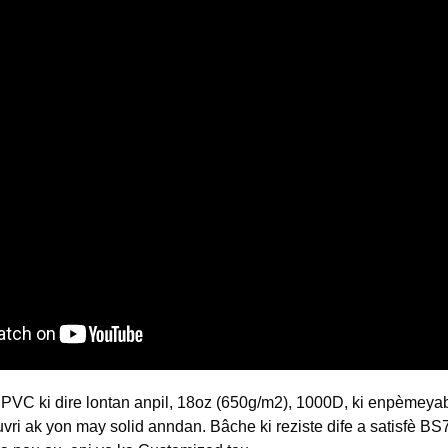
 PVC ki dire lontan anpil, 18oz (650g/m2), 1000D, ki enpèmeyab, 
uvri ak yon may solid anndan. Bâche ki reziste dife a satisfè BS