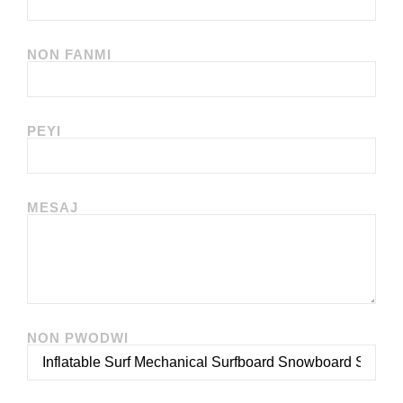
NON FANMI
PEYI
MESAJ
NON PWODWI