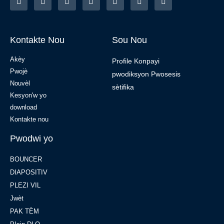
Kontakte Nou
Sou Nou
Akèy
Profile Konpayi
Pwojè
pwodiksyon Pwosesis
Nouvèl
sètifika
Kesyon'w yo
download
Kontakte nou
Pwodwi yo
BOUNCER
DIAPOSITIV
PLEZI VIL
Jwèt
PAK TÈM