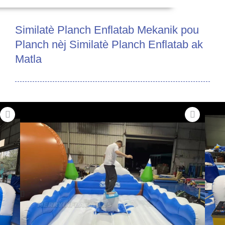
Similatè Planch Enflatab Mekanik pou
Planch nèj Similatè Planch Enflatab ak
Matla