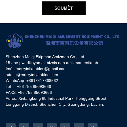
SOUMÈT
Shenzhen Maiqi Ekipman Amizman Co., Ltd
15 ane pwodiksyon ak biznis nan amizman enflatab
Imèl:
merryinflatables@gmail.com
admin@merryinflatables.com
WhatsApp: +8613417368562
Tel ： +86 755 85093666
FAKS: +86 755 85093666
Adrès: Xintangkeng 88 Industrial Park, Henggang Street,
Longgang District, Shenzhen City, Guangdong, Lachin.