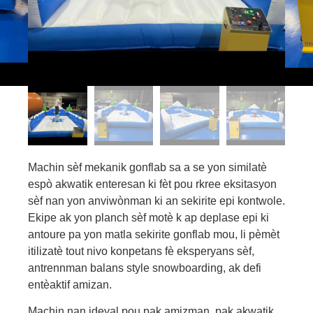
Machin sèf mekanik gonflab sa a se yon similatè
espò akwatik enteresan ki fèt pou rkree eksitasyon
sèf nan yon anviwònman ki an sekirite epi kontwole.
Ekipe ak yon planch sèf motè k ap deplase epi ki
antoure pa yon matla sekirite gonflab mou, li pèmèt
itilizatè tout nivo konpetans fè eksperyans sèf,
antrennman balans style snowboarding, ak defi
entèaktif amizan.
Machin nan ideyal pou pak amizman, pak akwatik,