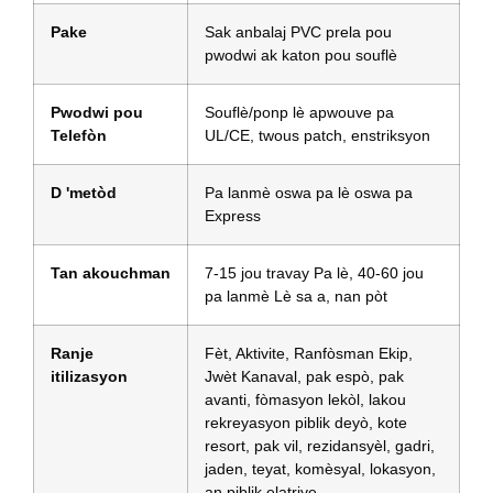
Pake
Sak anbalaj PVC prela pou
pwodwi ak katon pou souflè
Pwodwi pou
Souflè/ponp lè apwouve pa
Telefòn
UL/CE, twous patch, enstriksyon
D 'metòd
Pa lanmè oswa pa lè oswa pa
Express
Tan akouchman
7-15 jou travay Pa lè, 40-60 jou
pa lanmè Lè sa a, nan pòt
Ranje
Fèt, Aktivite, Ranfòsman Ekip,
itilizasyon
Jwèt Kanaval, pak espò, pak
avanti, fòmasyon lekòl, lakou
rekreyasyon piblik deyò, kote
resort, pak vil, rezidansyèl, gadri,
jaden, teyat, komèsyal, lokasyon,
an piblik elatriye.