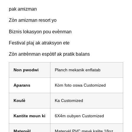
pak amizman
Zòn amizman resort yo
Biznis lokasyon pou evènman
Festival plaj ak atraksyon ete
Zòn antrènman espòtif ak pratik balans
Non pwodwi
Planch mekanik enflatab
Aparans
Kòm foto oswa Customized
Koulè
Ka Customized
Kantite moun ki
6X4m oubyen Customized
Materyèl
Materyèl PVC meyè kalite 18oz