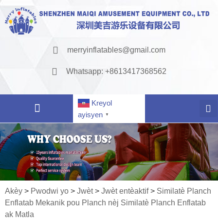
merryinflatables@gmail.com
Whatsapp: +8613417368562
Kreyol
ayisyen
▼
Akèy
>
Pwodwi yo
>
Jwèt
>
Jwèt entèaktif
>
Similatè Planch
Enflatab Mekanik pou Planch nèj Similatè Planch Enflatab
ak Matla