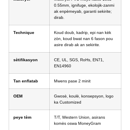
0.55mm, ignifuge, ekolojik-zanmi
ak enpèmeyab, garanti sekirite;
dirab.
Technique
Koud doub, kadrip, epi nan kèk
zòn, koud bwat nan 6 fason pou
asire dirab ak an sekirite.
sètifikasyon
CE, UL, SGS, RoHs, EN71,
EN14960
Tan enflatab
Mwens pase 2 minit
OEM
Gwosè, koulè, konsepsyon, logo
ka Customized
peye tèm
T/T, Western Union, asirans
komès oswa MoneyGram