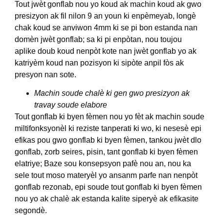
Tout jwèt gonflab nou yo koud ak machin koud ak gwo
presizyon ak fil nilon 9 an youn ki enpèmeyab, longè
chak koud se anviwon 4mm ki se pi bon estanda nan
domèn jwèt gonflab; sa ki pi enpòtan, nou toujou
aplike doub koud nenpòt kote nan jwèt gonflab yo ak
katriyèm koud nan pozisyon ki sipòte anpil fòs ak
presyon nan sote.
Machin soude chalè ki gen gwo presizyon ak
travay soude elabore
Tout gonflab ki byen fèmen nou yo fèt ak machin soude
miltifonksyonèl ki reziste tanperati ki wo, ki nesesè epi
efikas pou gwo gonflab ki byen fèmen, tankou jwèt dlo
gonflab, zorb seires, pisin, tant gonflab ki byen fèmen
elatriye; Baze sou konsepsyon pafè nou an, nou ka
sele tout moso materyèl yo ansanm parfe nan nenpòt
gonflab rezonab, epi soude tout gonflab ki byen fèmen
nou yo ak chalè ak estanda kalite siperyè ak efikasite
segondè.