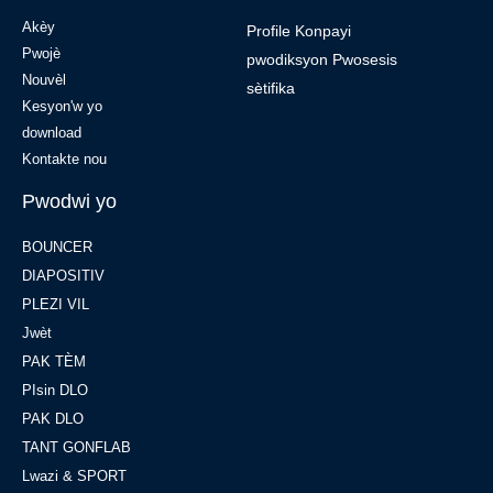
Akèy
Profile Konpayi
Pwojè
pwodiksyon Pwosesis
Nouvèl
sètifika
Kesyon'w yo
download
Kontakte nou
Pwodwi yo
BOUNCER
DIAPOSITIV
PLEZI VIL
Jwèt
PAK TÈM
PIsin DLO
PAK DLO
TANT GONFLAB
Lwazi & SPORT