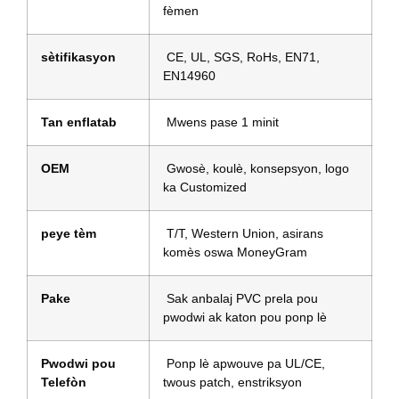
fèmen
sètifikasyon
CE, UL, SGS, RoHs, EN71,
EN14960
Tan enflatab
Mwens pase 1 minit
OEM
Gwosè, koulè, konsepsyon, logo
ka Customized
peye tèm
T/T, Western Union, asirans
komès oswa MoneyGram
Pake
Sak anbalaj PVC prela pou
pwodwi ak katon pou ponp lè
Pwodwi pou
Ponp lè apwouve pa UL/CE,
Telefòn
twous patch, enstriksyon