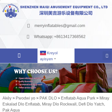
merryinflatables@gmail.com
Whatsapp: +8613417368562
Kreyol
ayisyen
▼
Akèy
>
Pwodwi yo
>
PAK DLO
>
Enflatab Aqua Park
>
Miray
Eskalad Dlo Enflatab, Miray Dlo Rockwall, Defi Dlo Yatch,
Pak Aqua