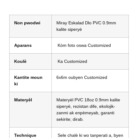
Non pwodwi
Miray Eskalad Dlo PVC 0.9mm
kalite siperyè
Aparans
Kòm foto oswa Customized
Koulè
Ka Customized
Kantite moun
6x6m oubyen Customized
ki
Materyèl
Materyèl PVC 18oz 0.9mm kalite
siperyè, rezistan dife, ekolojik-
zanmi ak enpèmeyab, garanti
sekirite; dirab.
Technique
Sele chalè ki wo tanperati a, byen