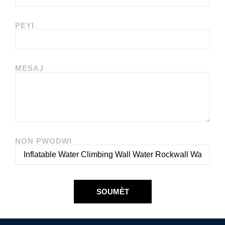
PEYI
MESAJ
NON PWODWI
SOUMÈT