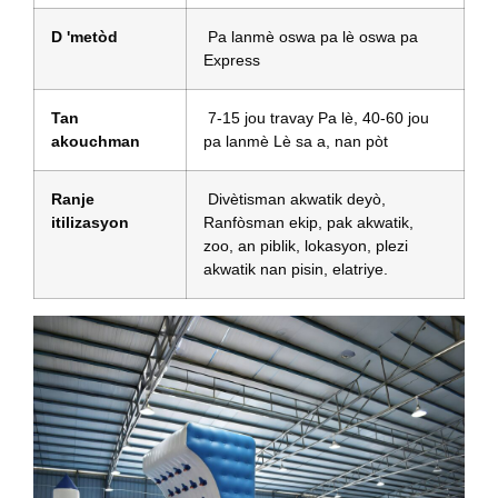
D 'metòd
Pa lanmè oswa pa lè oswa pa
Express
Tan
7-15 jou travay Pa lè, 40-60 jou
akouchman
pa lanmè Lè sa a, nan pòt
Ranje
Divètisman akwatik deyò,
itilizasyon
Ranfòsman ekip, pak akwatik,
zoo, an piblik, lokasyon, plezi
akwatik nan pisin, elatriye.