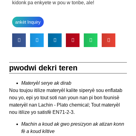
kidonk pa enkyete w pou w tonbe, ale!
ankèt Inquiry
pwodwi dekri teren
Materyèl serye ak dirab
Nou toujou itilize materyèl kalite siperyè sou enflatab
nou yo, epi yo tout soti nan youn nan pi bon founisè
materyèl nan Lachin - Plato chemical; Tout materyèl
nou itilize yo satisfè EN71-2-3.
Machin a koud ak gwo presizyon ak atizan konn
fè a koud kiltive