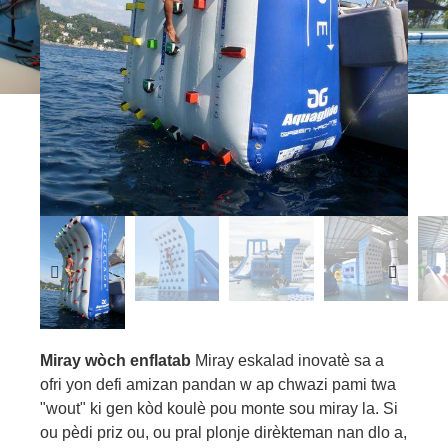
Miray wòch enflatab
Miray eskalad inovatè sa a
ofri yon defi amizan pandan w ap chwazi pami twa
"wout" ki gen kòd koulè pou monte sou miray la. Si
ou pèdi priz ou, ou pral plonje dirèkteman nan dlo a,