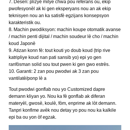
7. Desen: plizyè milye chwa pou referans ou, ekip
pwofesyonèl ak ki gen eksperyans nou an ak ekip
teknisyen nou an ka satisfè egzijans konsepsyon
karakteristik ou.
8. Machin pwodiksyon: machin koupe otomatik avanse
/ machin penti dijital / machin soudeur lè cho / machin
koud Japonè
9. Atizan konn fè: tout kouti yo doub koud (trip rive
katripliye koud nan pati sansib yo) epi yo gen
ranfòsman solid sou tout pwen ki gen gwo estrès.
10. Garanti: 2 zan pou pwodwi ak 3 zan pou
vantilatè/ponp lè a
Tout pwodwi gonflab nou yo Customized dapre
demann kliyan yo. Nou ka fè gonflab ak diferan
materyèl, gwosè, koulè, fòm, enprime ak lòt demann.
Tanpri konfime avèk nou detay yo pou nou ka kalkile
epi ba ou yon òf egzak.