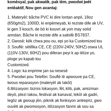
komèsyal, pak akwatik, pak tèm, pwodwi jwèt
entèaktif, Nou gen avantaj:
1. Materyèl: bâche PVC ki dire lontan anpil, 18oz
(650g/m2), 1000D, ki enpèmeyab, ki reziste dife ak UV,
ki gen 3 kouch, de bò ki kouvri ak yon may solid
anndan. Bâche ki reziste dife a satisfè BS7837.
2. Gwosè: kèk chwa pou ou, epi yo ka Customized tou
3. Souflè: sètifika CE, CE (220V-240V, 50HZ) oswa UL
(110V-130V, 60HZ) pou diferan peyi k ap itilize yo,
ploge yo kapab tou
Customized.
4. Logo: ka enprime jan sa nesesè
5. Pwodwi pou Telefòn: Souflè lè apwouve pa CE,
twous reparasyon (materyèl ak lakòl)
6.Itilizasyon: biznis lokasyon, fèt, klib, pak, amizman
deyò, plezi lakou, festival ak kanaval, lekòl ak gadri,
legliz ak gwoup jèn, piknik ak fonksyon antrepriz, gwo
ouvèti ak pwomosyon, itilizasyon fanmi ak sou sa