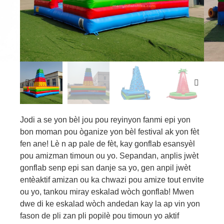
Jodi a se yon bèl jou pou reyinyon fanmi epi yon
bon moman pou òganize yon bèl festival ak yon fèt
fen ane! Lè n ap pale de fèt, kay gonflab esansyèl
pou amizman timoun ou yo. Sepandan, anplis jwèt
gonflab senp epi san danje sa yo, gen anpil jwèt
entèaktif amizan ou ka chwazi pou amize tout envite
ou yo, tankou miray eskalad wòch gonflab! Mwen
dwe di ke eskalad wòch andedan kay la ap vin yon
fason de pli zan pli popilè pou timoun yo aktif