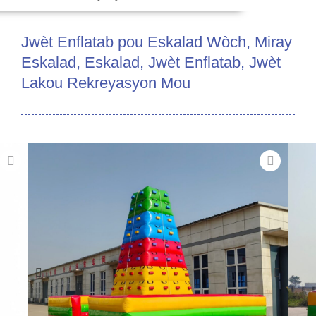
Jwèt Enflatab pou Eskalad Wòch, Miray
Eskalad, Eskalad, Jwèt Enflatab, Jwèt
Lakou Rekreyasyon Mou