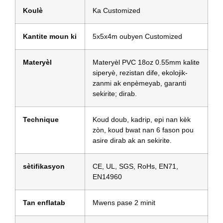
Koulè
Ka Customized
Kantite moun ki
5x5x4m oubyen Customized
Materyèl
Materyèl PVC 18oz 0.55mm kalite
siperyè, rezistan dife, ekolojik-
zanmi ak enpèmeyab, garanti
sekirite; dirab.
Technique
Koud doub, kadrip, epi nan kèk
zòn, koud bwat nan 6 fason pou
asire dirab ak an sekirite.
sètifikasyon
CE, UL, SGS, RoHs, EN71,
EN14960
Tan enflatab
Mwens pase 2 minit