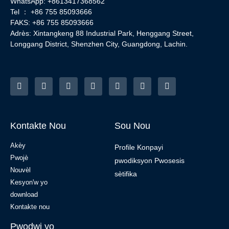
WhatsApp: +8613417368562
Tel ： +86 755 85093666
FAKS: +86 755 85093666
Adrès: Xintangkeng 88 Industrial Park, Henggang Street,
Longgang District, Shenzhen City, Guangdong, Lachin.
Kontakte Nou
Sou Nou
Akèy
Profile Konpayi
Pwojè
pwodiksyon Pwosesis
Nouvèl
sètifika
Kesyon'w yo
download
Kontakte nou
Pwodwi yo