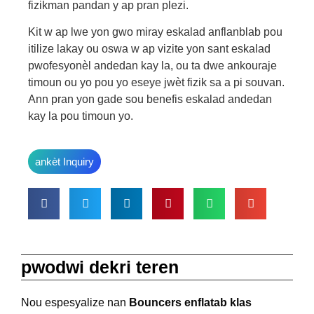
fizikman pandan y ap pran plezi.
Kit w ap lwe yon gwo miray eskalad anflanblab pou
itilize lakay ou oswa w ap vizite yon sant eskalad
pwofesyonèl andedan kay la, ou ta dwe ankouraje
timoun ou yo pou yo eseye jwèt fizik sa a pi souvan.
Ann pran yon gade sou benefis eskalad andedan
kay la pou timoun yo.
ankèt Inquiry
pwodwi dekri teren
Nou espesyalize nan
Bouncers enflatab klas