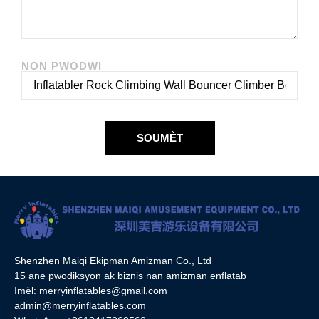
NON PWODWI
SOUMÈT
Shenzhen Maiqi Ekipman Amizman Co., Ltd
15 ane pwodiksyon ak biznis nan amizman enflatab
Imèl:
merryinflatables@gmail.com
admin@merryinflatables.com