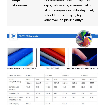
Ranje
Pak amizman, Bilding Ekip, pak
itilizasyon
espò, pak avanti, evènman lekòl,
lakou rekreyasyon piblik deyò, fèt,
pak vil la, rezidansyèl, teyat,
komèsyal, an piblik elatriye.