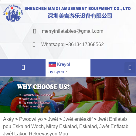
merryinflatables@gmail.com
Whatsapp: +8613417368562
Kreyol
ayisyen
▼
Akèy
>
Pwodwi yo
>
Jwèt
>
Jwèt entèaktif
>
Jwèt Enflatab
pou Eskalad Wòch, Miray Eskalad, Eskalad, Jwèt Enflatab,
Jwèt Lakou Rekreyasyon Mou