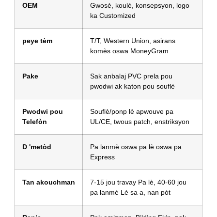
OEM
Gwosè, koulè, konsepsyon, logo
ka Customized
peye tèm
T/T, Western Union, asirans
komès oswa MoneyGram
Pake
Sak anbalaj PVC prela pou
pwodwi ak katon pou souflè
Pwodwi pou
Souflè/ponp lè apwouve pa
Telefòn
UL/CE, twous patch, enstriksyon
D 'metòd
Pa lanmè oswa pa lè oswa pa
Express
Tan akouchman
7-15 jou travay Pa lè, 40-60 jou
pa lanmè Lè sa a, nan pòt