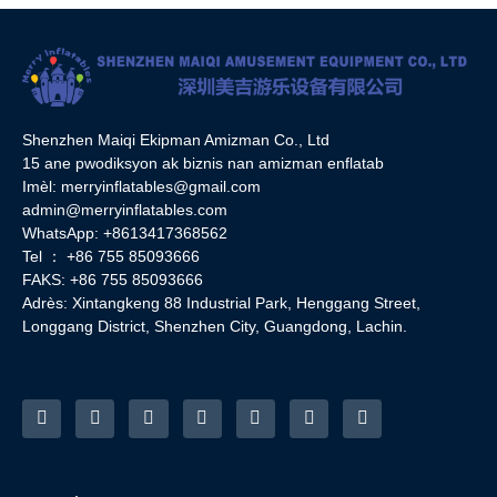
Shenzhen Maiqi Ekipman Amizman Co., Ltd
15 ane pwodiksyon ak biznis nan amizman enflatab
Imèl:
merryinflatables@gmail.com
admin@merryinflatables.com
WhatsApp: +8613417368562
Tel ： +86 755 85093666
FAKS: +86 755 85093666
Adrès: Xintangkeng 88 Industrial Park, Henggang Street,
Longgang District, Shenzhen City, Guangdong, Lachin.