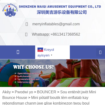
merryinflatables@gmail.com
Whatsapp: +8613417368562
Kreyol
ayisyen
▼
Akèy
>
Pwodwi yo
>
BOUNCER
>
Sou entènèt jwèt Mini
Bounce House
>
Mini pòtatif boutik tèm enflatab kay
rebondisman chanm jwe glise konbinezon twou boul