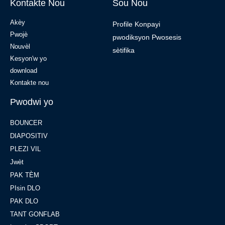
Kontakte Nou
Sou Nou
Akèy
Profile Konpayi
Pwojè
pwodiksyon Pwosesis
Nouvèl
sètifika
Kesyon'w yo
download
Kontakte nou
Pwodwi yo
BOUNCER
DIAPOSITIV
PLEZI VIL
Jwèt
PAK TÈM
PIsin DLO
PAK DLO
TANT GONFLAB