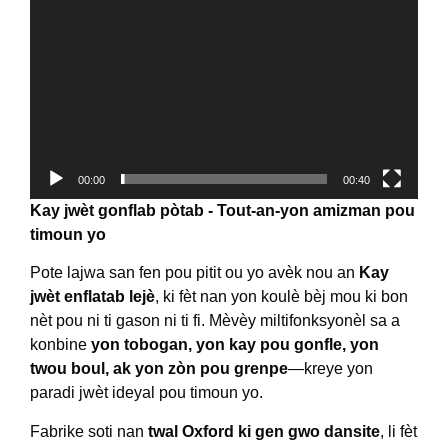
00:00
00:40
Kay jwèt gonflab pòtab - Tout-an-yon amizman pou
timoun yo
Pote lajwa san fen pou pitit ou yo avèk nou an
Kay
jwèt enflatab lejè
, ki fèt nan yon koulè bèj mou ki bon
nèt pou ni ti gason ni ti fi. Mèvèy miltifonksyonèl sa a
konbine
yon tobogan, yon kay pou gonfle, yon
twou boul, ak yon zòn pou grenpe
—kreye yon
paradi jwèt ideyal pou timoun yo.
Fabrike soti nan
twal Oxford ki gen gwo dansite
, li fèt