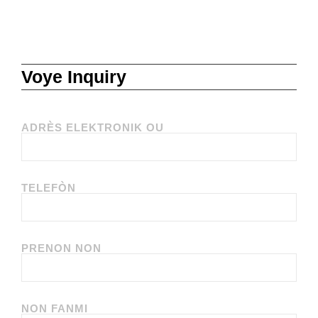
Voye Inquiry
ADRÈS ELEKTRONIK OU
TELEFÒN
PRENON NON
NON FANMI