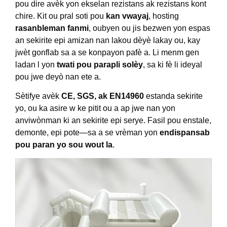
pou dire avèk yon ekselan rezistans ak rezistans kont
chire. Kit ou pral soti pou
kan vwayaj
, hosting
rasanbleman fanmi
, oubyen ou jis bezwen yon espas
an sekirite epi amizan nan lakou dèyè lakay ou, kay
jwèt gonflab sa a se konpayon pafè a. Li menm gen
ladan l yon
twati pou parapli solèy
, sa ki fè li ideyal
pou jwe deyò nan ete a.
Sètifye avèk
CE, SGS, ak EN14960
estanda sekirite
yo, ou ka asire w ke pitit ou a ap jwe nan yon
anviwònman ki an sekirite epi serye. Fasil pou enstale,
demonte, epi pote—sa a se vrèman yon
endispansab
pou paran yo sou wout la
.