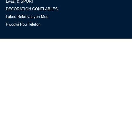
Lwazi & SPORT
DECORATION GONFLABLES
Lakou Rekreyasyon Mou
Pwodwi Pou Telefòn