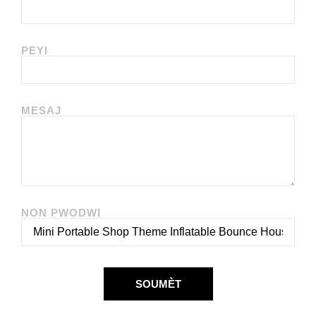
PEYI
MESAJ
NON PWODWI
SOUMÈT