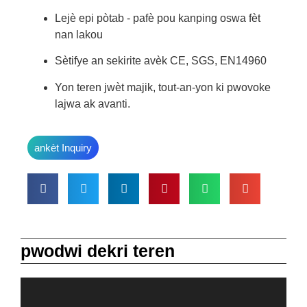
Lejè epi pòtab - pafè pou kanping oswa fèt
nan lakou
Sètifye an sekirite avèk CE, SGS, EN14960
Yon teren jwèt majik, tout-an-yon ki pwovoke
lajwa ak avanti.
ankèt Inquiry
pwodwi dekri teren
Video
Player