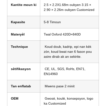
Kantite moun ki
2.5 × 2.2X1.68m oubyen 3.15 ×
2.90 × 2.26m oubyen Customized
Kapasite
5-8 Timoun
Materyèl
Twal Oxford 420D+840D
Technique
Koud doub, kadrip, epi nan kèk
zòn, koud bwat nan 6 fason pou
asire dirab ak an sekirite.
sètifikasyon
CE, UL, SGS, RoHs, EN71,
EN14960
Tan enflatab
Mwens pase 2 minit
OEM
Gwosè, koulè, konsepsyon, logo
ka Customized