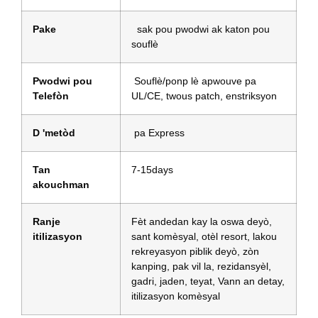
Pake
sak pou pwodwi ak katon pou
souflè
Pwodwi pou
Souflè/ponp lè apwouve pa
Telefòn
UL/CE, twous patch, enstriksyon
D 'metòd
pa Express
Tan
7-15days
akouchman
Ranje
Fèt andedan kay la oswa deyò,
itilizasyon
sant komèsyal, otèl resort, lakou
rekreyasyon piblik deyò, zòn
kanping, pak vil la, rezidansyèl,
gadri, jaden, teyat, Vann an detay,
itilizasyon komèsyal