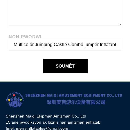
NON PWODWI
SOUMÈT
Shenzhen Maiqi Ekipman Amizman Co., Ltd
15 ane pwodiksyon ak biznis nan amizman enflatab
Imèl:
merryinflatables@gmail.com