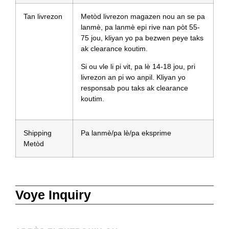
Tan livrezon
Metòd livrezon magazen nou an se pa
lanmè, pa lanmè epi rive nan pòt 55-
75 jou, kliyan yo pa bezwen peye taks
ak clearance koutim.
Si ou vle li pi vit, pa lè 14-18 jou, pri
livrezon an pi wo anpil. Kliyan yo
responsab pou taks ak clearance
koutim.
Shipping
Pa lanmè/pa lè/pa eksprime
Metòd
Voye Inquiry