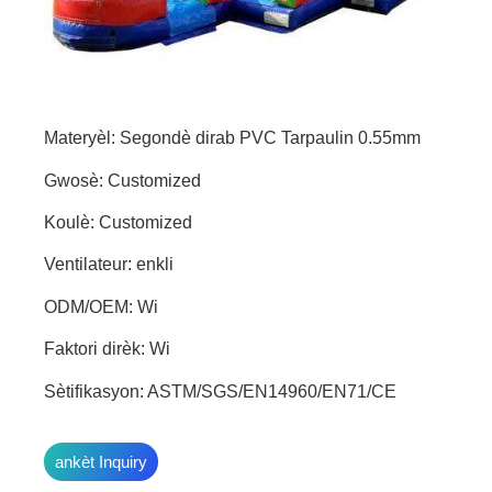
Materyèl: Segondè dirab PVC Tarpaulin 0.55mm
Gwosè: Customized
Koulè: Customized
Ventilateur: enkli
ODM/OEM: Wi
Faktori dirèk: Wi
Sètifikasyon: ASTM/SGS/EN14960/EN71/CE
ankèt Inquiry