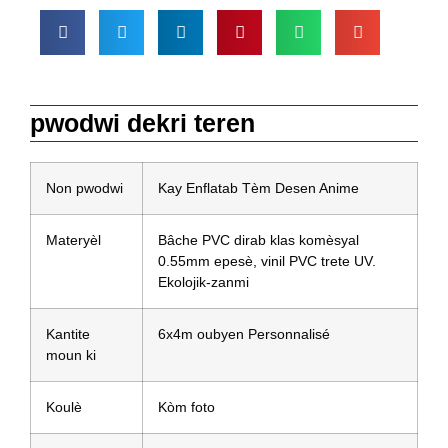
pwodwi dekri teren
Non pwodwi
Kay Enflatab Tèm Desen Anime
Materyèl
Bâche PVC dirab klas komèsyal
0.55mm epesè, vinil PVC trete UV.
Ekolojik-zanmi
Kantite
6x4m oubyen Personnalisé
moun ki
Koulè
Kòm foto