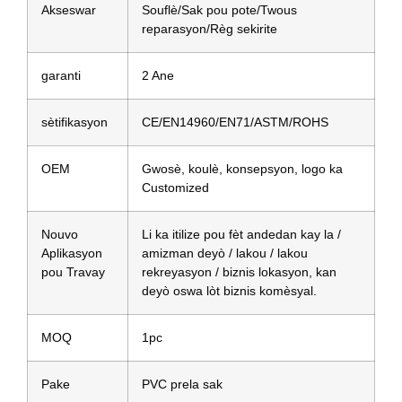
Akseswar
Souflè/Sak pou pote/Twous
reparasyon/Règ sekirite
garanti
2 Ane
sètifikasyon
CE/EN14960/EN71/ASTM/ROHS
OEM
Gwosè, koulè, konsepsyon, logo ka
Customized
Nouvo
Li ka itilize pou fèt andedan kay la /
Aplikasyon
amizman deyò / lakou / lakou
pou Travay
rekreyasyon / biznis lokasyon, kan
deyò oswa lòt biznis komèsyal.
MOQ
1pc
Pake
PVC prela sak