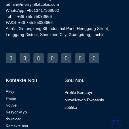
admin@merryinflatables.com
WhatsApp: +8613417368562
Tel ： +86 755 85093666
FAKS: +86 755 85093666
Adrès: Xintangkeng 88 Industrial Park, Henggang Street,
Longgang District, Shenzhen City, Guangdong, Lachin.
Kontakte Nou
Sou Nou
Akèy
Profile Konpayi
Pwojè
pwodiksyon Pwosesis
Nouvèl
sètifika
Kesyon'w yo
download
Kontakte nou