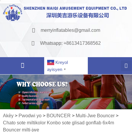
merryinflatables@gmail.com
Whatsapp: +8613417368562
Kreyol
ayisyen
▼
Akèy
>
Pwodwi yo
>
BOUNCER
>
Multi-Jwe Bouncer
>
Chato sote miltikolor Konbo sote glisad gonflab 6x4m
Bouncer milti-jwe