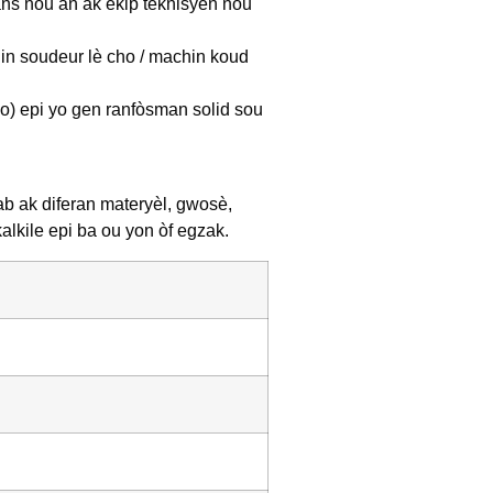
ans nou an ak ekip teknisyen nou
hin soudeur lè cho / machin koud
 yo) epi yo gen ranfòsman solid sou
b ak diferan materyèl, gwosè,
lkile epi ba ou yon òf egzak.