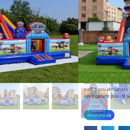
plizyè èdtan.
Li gen yon espas esp
plezi
obstak
, Yon
sek
glise
, kreye yon ekspe
Kontra enfòmèl ant la
fèt, evènman, biznis 
andedan oswa deyò.
Konstwi soti nan
Mate
pou komès
, li asire
sekirite, ak pèfòmans 
Lakou rekreyasyon cha
pafè a pou jèn fanatik
epi li garanti pou l f
ankèt Inquiry