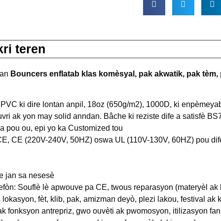
ri teren
nan
Bouncers enflatab klas komèsyal, pak akwatik, pak tèm, 
 PVC ki dire lontan anpil, 18oz (650g/m2), 1000D, ki enpèmeyab, 
uvri ak yon may solid anndan. Bâche ki reziste dife a satisfè BS
a pou ou, epi yo ka Customized tou
a CE, CE (220V-240V, 50HZ) oswa UL (110V-130V, 60HZ) pou difera
e jan sa nesesè
fòn: Souflè lè apwouve pa CE, twous reparasyon (materyèl ak 
s lokasyon, fèt, klib, pak, amizman deyò, plezi lakou, festival ak 
ak fonksyon antrepriz, gwo ouvèti ak pwomosyon, itilizasyon fa