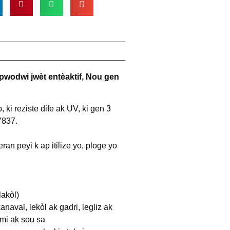
pwodwi jwèt entèaktif, Nou gen
ki reziste dife ak UV, ki gen 3
7837.
n peyi k ap itilize yo, ploge yo
lakòl)
kanaval, lekòl ak gadri, legliz ak
nmi ak sou sa