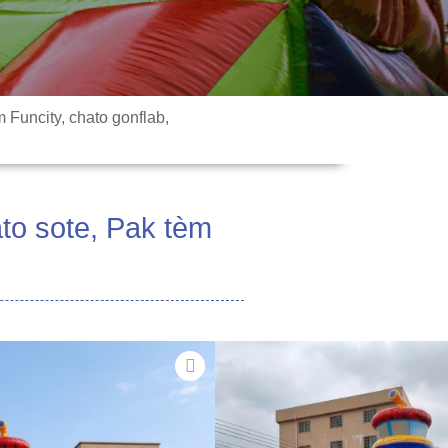
Funcity, chato gonflab,
to sote, Pak tèm
ou rekreyasyon gonflab sa a ki
Ki fèt ak koulè vibran ak
 moun renmen, inite sa a ofri
te ki pral amize timoun yo pandan