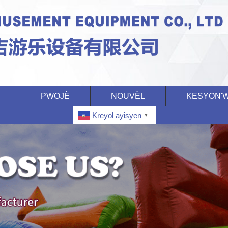
PWOJÈ
NOUVÈL
KESYON'
Kreyol ayisyen
▼