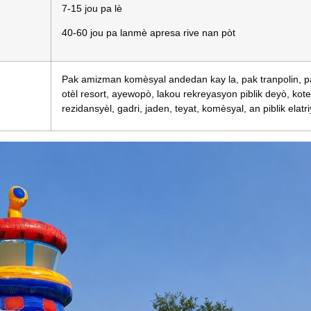
7-15 jou pa lè
40-60 jou pa lanmè apresa rive nan pòt
Pak amizman komèsyal andedan kay la, pak tranpolin, pa
otèl resort, ayewopò, lakou rekreyasyon piblik deyò, kote 
rezidansyèl, gadri, jaden, teyat, komèsyal, an piblik elatri