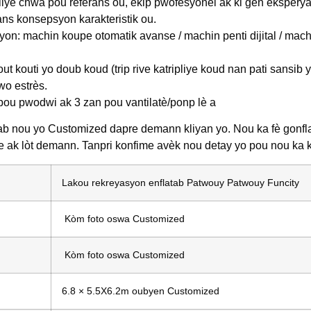
ilye chwa pou referans ou, ekip pwofesyonèl ak ki gen ekspery
jans konsepsyon karakteristik ou.
on: machin koupe otomatik avanse / machin penti dijital / mac
tout kouti yo doub koud (trip rive katripliye koud nan pati sansib
wo estrès.
 pou pwodwi ak 3 zan pou vantilatè/ponp lè a
ab nou yo Customized dapre demann kliyan yo. Nou ka fè gonfla
e ak lòt demann. Tanpri konfime avèk nou detay yo pou nou ka ka
Lakou rekreyasyon enflatab Patwouy Patwouy Funcity
Kòm foto oswa Customized
Kòm foto oswa Customized
6.8 × 5.5X6.2m oubyen Customized