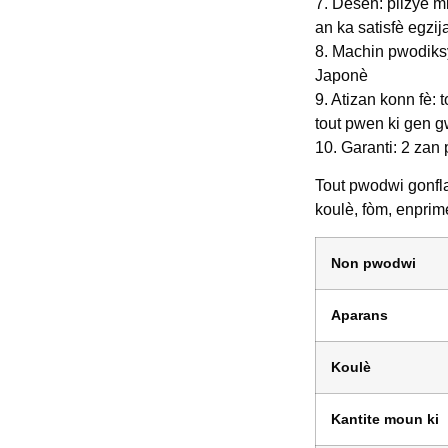
7. Desen: plizyè m
an ka satisfè egzi
8. Machin pwodiksy
Japonè
9. Atizan konn fè: 
tout pwen ki gen g
10. Garanti: 2 zan
Tout pwodwi gonfl
koulè, fòm, enprim
Non pwodwi
Aparans
Koulè
Kantite moun ki