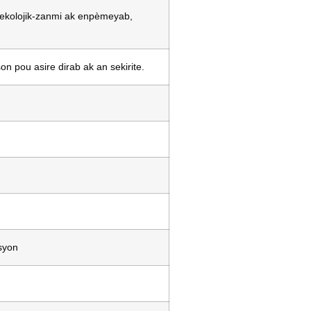
, ekolojik-zanmi ak enpèmeyab,
n pou asire dirab ak an sekirite.
syon