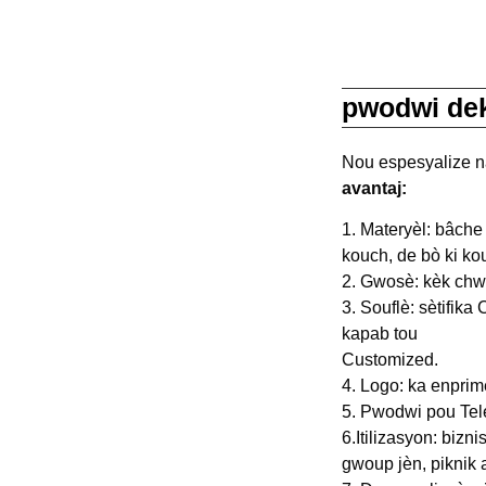
pwodwi dek
Nou espesyalize 
avantaj:
1. Materyèl: bâche
kouch, de bò ki ko
2. Gwosè: kèk chw
3. Souflè: sètifik
kapab tou
Customized.
4. Logo: ka enprim
5. Pwodwi pou Tele
6.Itilizasyon: bizni
gwoup jèn, piknik 