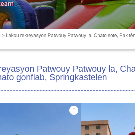
e
>
Lakou rekreyasyon Patwouy Patwouy la, Chato sote, Pak tèm 
reyasyon Patwouy Patwouy la, Cha
hato gonflab, Springkastelen
Bay avanti lavi ak lak
gen tèm Patwouy Paw! 
eleman pèsonaj ke tout
yon seri konplè aktivi