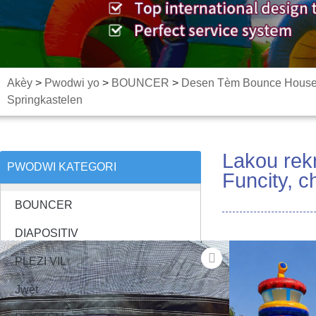
Akèy
>
Pwodwi yo
>
BOUNCER
>
Desen Tèm Bounce Hous
Springkastelen
Lakou rek
PWODWI KATEGORI
Funcity, c
BOUNCER
DIAPOSITIV
PLEZI VIL
Jwèt