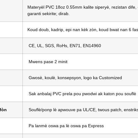
Materyèl PVC 18oz 0.55mm kalite siperyè, rezistan dife
garanti sekirite; dirab.
Koud doub, kadrip, epi nan kèk zòn, koud bwat nan 6 faso
CE, UL, SGS, RoHs, EN71, EN14960
Mwens pase 2 minit
Gwosè, koulè, konsepsyon, logo ka Customized
Sak anbalaj PVC prela pou pwodwi ak katon pou souflè
fòn
Souflè/ponp lè apwouve pa UL/CE, twous patch, enstrik
Pa lanmè oswa pa lè oswa pa Express