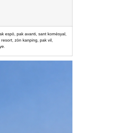
k espò, pak avanti, sant komèsyal,
resort, zòn kanping, pak vil,
ye.