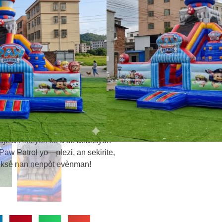
asye
zòn pou rebondi ak sote
,
syon eskalad
, ak yon eksitan
ryans jwèt dinamik ak imersif.
n
6 × 6m
Anprint lan fè li pafè pou
lokasyon, ak lakou rekreyasyon
ryèl PVC Plato kalite siperyè
 yon rezistans eksepsyonèl,
alontèm.
je ak aksyon sa a se atraksyon
 Paw Patrol yo—plezi, an sekirite,
è siksè nan nenpòt evènman!