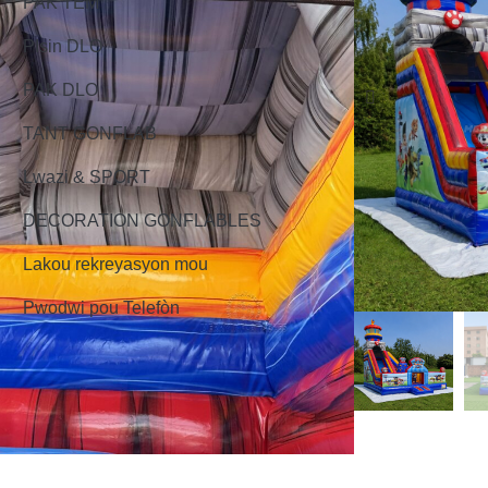
PAK TÈM
PIsin DLO
PAK DLO
TANT GONFLAB
Lwazi & SPORT
DECORATION GONFLABLES
Lakou rekreyasyon mou
Pwodwi pou Telefòn