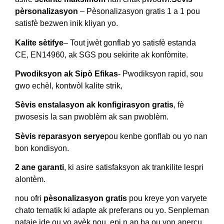
pèrsonalizasyon
– Pèsonalizasyon gratis 1 a 1 pou
satisfè bezwen inik kliyan yo.
Kalite sètifye
– Tout jwèt gonflab yo satisfè estanda
CE, EN14960, ak SGS pou sekirite ak konfòmite.
Pwodiksyon ak Sipò Efikas
- Pwodiksyon rapid, sou
gwo echèl, kontwòl kalite strik,
Sèvis enstalasyon ak konfigirasyon gratis
, fè
pwosesis la san pwoblèm ak san pwoblèm.
Sèvis reparasyon serye
pou kenbe gonflab ou yo nan
bon kondisyon.
2 ane garanti
, ki asire satisfaksyon ak trankilite lespri
alontèm.
nou ofri
pèsonalizasyon gratis
pou kreye yon varyete
chato tematik ki adapte ak preferans ou yo. Senpleman
pataje ide ou yo avèk nou, epi n ap ba ou yon aperçu