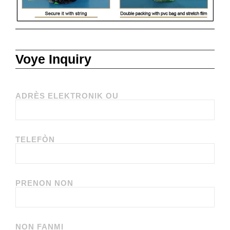
Voye Inquiry
ADRÈS ELEKTRONIK OU
TELEFÒN
PRENON NON
NON FANMI