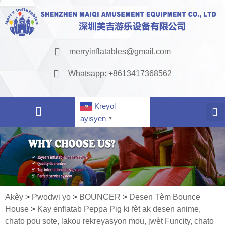
merryinflatables@gmail.com
Whatsapp: +8613417368562
Kreyol
ayisyen
▼
Akèy
>
Pwodwi yo
>
BOUNCER
>
Desen Tèm Bounce
House
>
Kay enflatab Peppa Pig ki fèt ak desen anime,
chato pou sote, lakou rekreyasyon mou, jwèt Funcity, chato