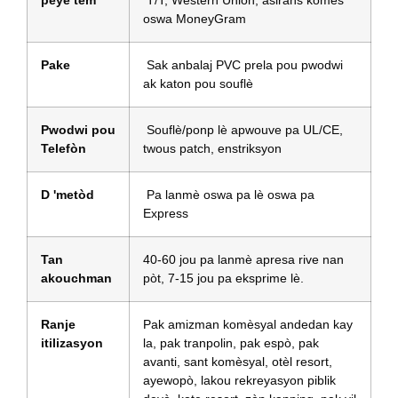
peye tèm
T/T, Western Union, asirans komès
oswa MoneyGram
Pake
Sak anbalaj PVC prela pou pwodwi
ak katon pou souflè
Pwodwi pou
Souflè/ponp lè apwouve pa UL/CE,
Telefòn
twous patch, enstriksyon
D 'metòd
Pa lanmè oswa pa lè oswa pa
Express
Tan
40-60 jou pa lanmè apresa rive nan
akouchman
pòt, 7-15 jou pa eksprime lè.
Ranje
Pak amizman komèsyal andedan kay
itilizasyon
la, pak tranpolin, pak espò, pak
avanti, sant komèsyal, otèl resort,
ayewopò, lakou rekreyasyon piblik