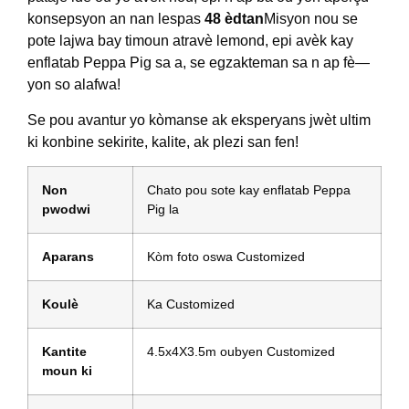
konsepsyon an nan lespas
48 èdtan
Misyon nou se
pote lajwa bay timoun atravè lemond, epi avèk kay
enflatab Peppa Pig sa a, se egzakteman sa n ap fè—
yon so alafwa!
Se pou avantur yo kòmanse ak eksperyans jwèt ultim
ki konbine sekirite, kalite, ak plezi san fen!
Non
Chato pou sote kay enflatab Peppa
pwodwi
Pig la
Aparans
Kòm foto oswa Customized
Koulè
Ka Customized
Kantite
4.5x4X3.5m oubyen Customized
moun ki