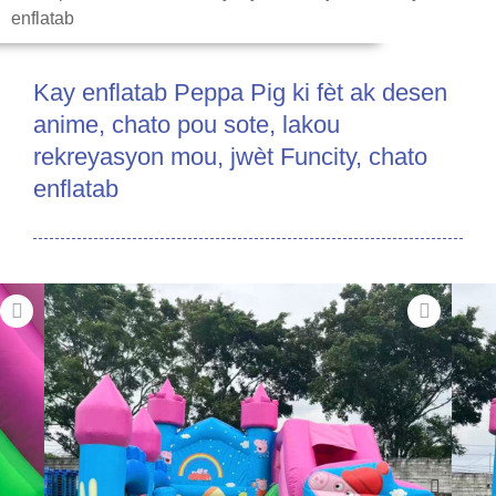
enflatab
Kay enflatab Peppa Pig ki fèt ak desen
anime, chato pou sote, lakou
rekreyasyon mou, jwèt Funcity, chato
enflatab