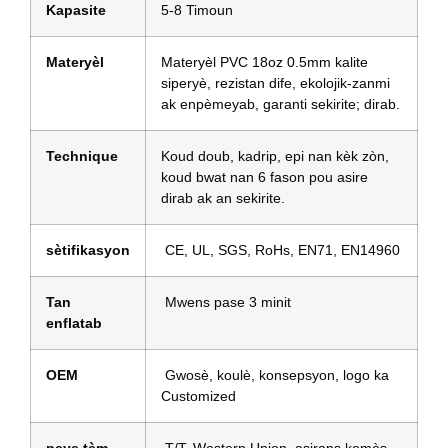
Kapasite
5-8 Timoun
Materyèl
Materyèl PVC 18oz 0.5mm kalite
siperyè, rezistan dife, ekolojik-zanmi
ak enpèmeyab, garanti sekirite; dirab.
Technique
Koud doub, kadrip, epi nan kèk zòn,
koud bwat nan 6 fason pou asire
dirab ak an sekirite.
sètifikasyon
CE, UL, SGS, RoHs, EN71, EN14960
Tan
Mwens pase 3 minit
enflatab
OEM
Gwosè, koulè, konsepsyon, logo ka
Customized