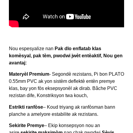
Nou espesyalize nan
Pak dlo enflatab klas
komèsyal, pak tèm, pwodwi jwèt entèaktif, Nou gen
avantaj:
Materyèl Premium
- Segondè rezistans, Pi bon PLATO
0.55mm PVC ak yon sistèm deflektè entèn premye
klas, bay yon fòs eksepsyonèl ak dirab. Bâche PVC
rezistan dife, Konstriksyon twa kouch,
Estrikti ranfòse
– Koud triyang ak ranfòsman bann
planche a amelyore estabilite ak rezistans.
Sekirite Premye
– Ekip konsepsyon nou an
asire
sekirite maksimòm
nan chak pwodwi.
Sèvis