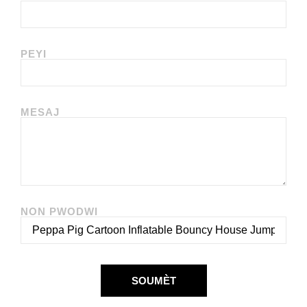
PEYI
MESAJ
NON PWODWI
SOUMÈT