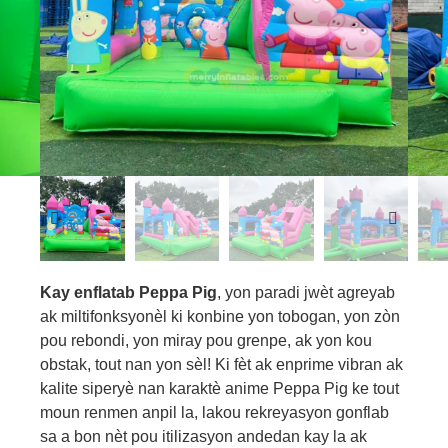
Kay enflatab Peppa Pig
, yon paradi jwèt agreyab
ak miltifonksyonèl ki konbine yon tobogan, yon zòn
pou rebondi, yon miray pou grenpe, ak yon kou
obstak, tout nan yon sèl! Ki fèt ak enprime vibran ak
kalite siperyè nan karaktè anime Peppa Pig ke tout
moun renmen anpil la, lakou rekreyasyon gonflab
sa a bon nèt pou itilizasyon andedan kay la ak