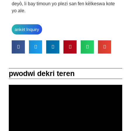
deyò, li bay timoun yo plezi san fen kèlkeswa kote
yo ale.
ankèt Inquiry
pwodwi dekri teren