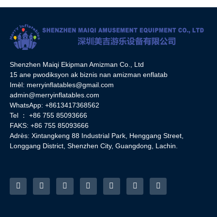
Shenzhen Maiqi Ekipman Amizman Co., Ltd
15 ane pwodiksyon ak biznis nan amizman enflatab
Imèl:
merryinflatables@gmail.com
admin@merryinflatables.com
WhatsApp: +8613417368562
Tel ： +86 755 85093666
FAKS: +86 755 85093666
Adrès: Xintangkeng 88 Industrial Park, Henggang Street,
Longgang District, Shenzhen City, Guangdong, Lachin.