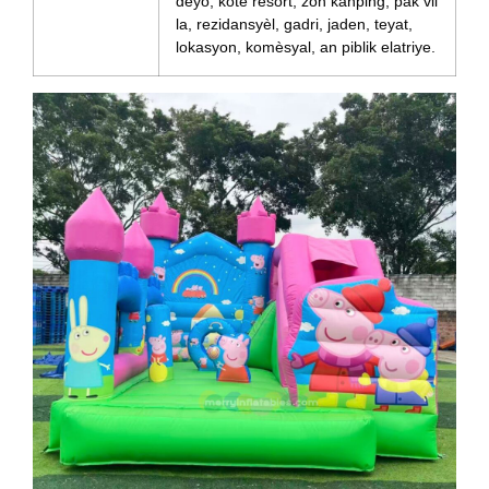
deyò, kote resort, zòn kanping, pak vil
la, rezidansyèl, gadri, jaden, teyat,
lokasyon, komèsyal, an piblik elatriye.