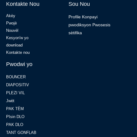
Kontakte Nou
Sou Nou
Akèy
Profile Konpayi
Pwojè
pwodiksyon Pwosesis
Nouvèl
sètifika
Kesyon'w yo
download
Kontakte nou
Pwodwi yo
BOUNCER
DIAPOSITIV
PLEZI VIL
Jwèt
PAK TÈM
PIsin DLO
PAK DLO
TANT GONFLAB