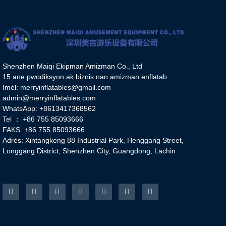
Shenzhen Maiqi Ekipman Amizman Co., Ltd
15 ane pwodiksyon ak biznis nan amizman enflatab
Imèl:
merryinflatables@gmail.com
admin@merryinflatables.com
WhatsApp: +8613417368562
Tel ： +86 755 85093666
FAKS: +86 755 85093666
Adrès: Xintangkeng 88 Industrial Park, Henggang Street,
Longgang District, Shenzhen City, Guangdong, Lachin.