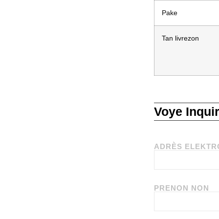
Pake
Tan livrezon
Voye Inqui
ADRÈS ELEKTR
PRENON NON