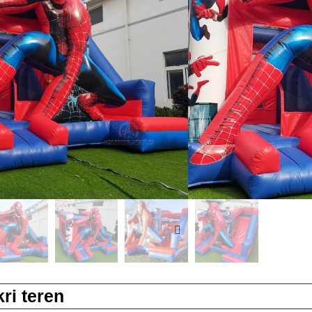
Ventilateur: enkli
ODM/OEM: Wi
Faktori dirèk: Wi
Sètifikasyon: ASTM
ankèt Inquiry
ri teren