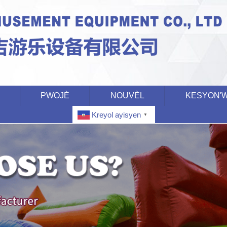
PWOJÈ
NOUVÈL
KESYON'
Kreyol ayisyen
▼