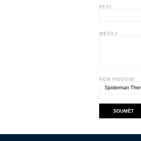
PEYI
MESAJ
NON PWODWI
SOUMÈT