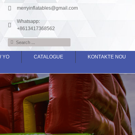
merryinflatables@gmail.com
Whatsapp:
+8613417368562
W YO
CATALOGUE
KONTAKTE NOU