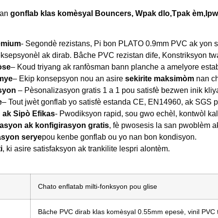
nan
gonflab klas komèsyal
Bouncers, W
pak dlo,
T
pak èm,
I
pw
remium
- Segondè rezistans, Pi bon PLATO 0.9mm PVC ak yon si
eksepsyonèl ak dirab. Bâche PVC rezistan dife, Konstriksyon tw
fòse
– Koud triyang ak ranfòsman bann planche a amelyore estabil
emye
– Ekip konsepsyon nou an asire
sekirite maksimòm
nan c
syon
– Pèsonalizasyon gratis 1 a 1 pou satisfè bezwen inik kliy
e
– Tout jwèt gonflab yo satisfè estanda CE, EN14960, ak SGS po
ak Sipò Efikas
- Pwodiksyon rapid, sou gwo echèl, kontwòl kalit
asyon ak konfigirasyon gratis
, fè pwosesis la san pwoblèm 
asyon serye
pou kenbe gonflab ou yo nan bon kondisyon.
i
, ki asire satisfaksyon ak trankilite lespri alontèm.
Chato enflatab milti-fonksyon pou glise
Bâche PVC dirab klas komèsyal 0.55mm epesè, vinil PVC t