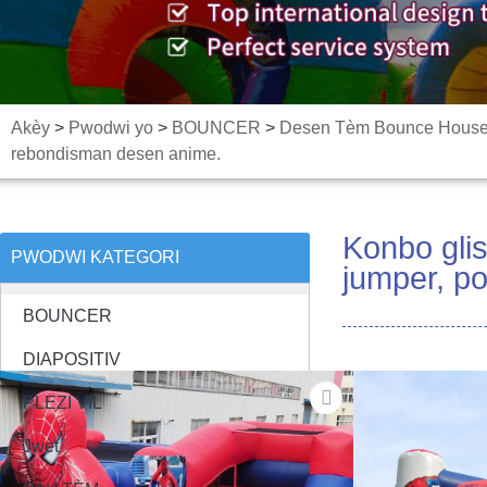
Akèy
>
Pwodwi yo
>
BOUNCER
>
Desen Tèm Bounce Hous
rebondisman desen anime.
Konbo gli
PWODWI KATEGORI
jumper, p
BOUNCER
DIAPOSITIV
PLEZI VIL
Jwèt