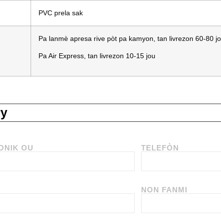
PVC prela sak
Pa lanmè apresa rive pòt pa kamyon, tan livrezon 60-80 jo
Pa Air Express, tan livrezon 10-15 jou
ry
ONIK OU
TELEFÒN
NON FANMI