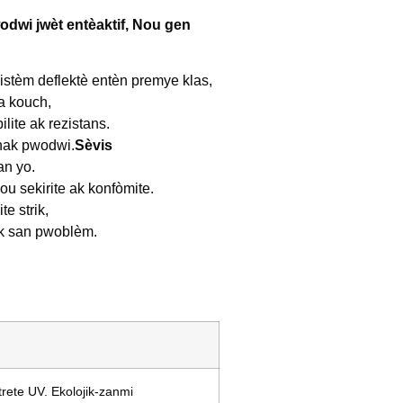
odwi jwèt entèaktif, Nou gen
stèm deflektè entèn premye klas,
a kouch,
ite ak rezistans.
hak pwodwi.
Sèvis
an yo.
u sekirite ak konfòmite.
e strik,
ak san pwoblèm.
rete UV. Ekolojik-zanmi