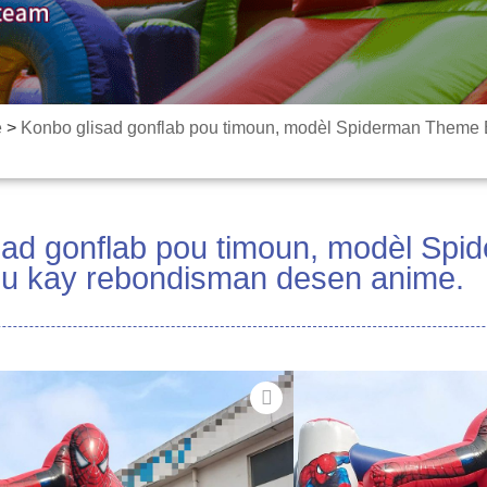
e
>
Konbo glisad gonflab pou timoun, modèl Spiderman Theme 
sad gonflab pou timoun, modèl Sp
ou kay rebondisman desen anime.
Materyèl: Segondè di
Gwosè: Customized
Koulè: Customized