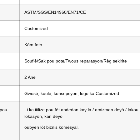
ASTM/SGS/EN14960/EN71/CE
Customized
Kòm foto
Souflè/Sak pou pote/Twous reparasyon/Règ sekirite
2 Ane
Gwosè, koulè, konsepsyon, logo ka Customized
 pou
Li ka itilize pou fèt andedan kay la / amizman deyò / lakou 
lokasyon, kan deyò
oubyen lòt biznis komèsyal.