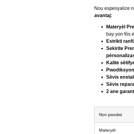
Nou espesyalize 
avantaj:
Materyèl P
bay yon fòs 
Estrikti ran
Sekirite Pr
pèrsonaliza
Kalite sètify
Pwodiksyon 
Sèvis enstal
Sèvis repar
2 ane garant
Non pwodwi
Materyèl