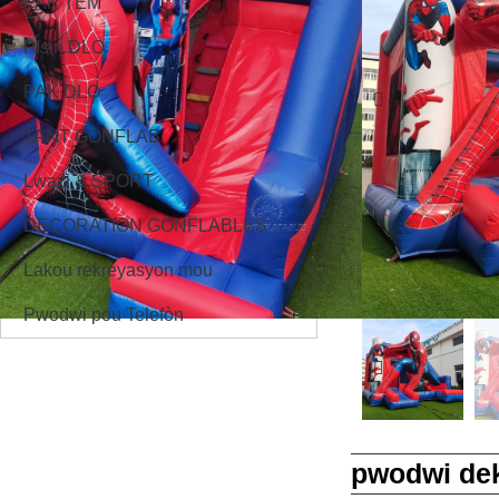
PAK TÈM
PIsin DLO
PAK DLO
TANT GONFLAB
Lwazi & SPORT
DECORATION GONFLABLES
Lakou rekreyasyon mou
Pwodwi pou Telefòn
pwodwi dek