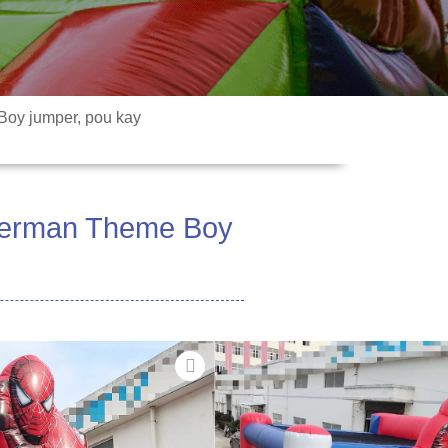
Boy jumper, pou kay
iderman Theme Boy
rab PVC Tarpaulin 0.55mm