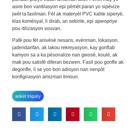
asire bon vantilasyon epi pèmèt paran yo sipèvize
jwèt la fasilman. Fèt ak materyèl PVC kalite siperyè,
klas komèsyal, li dirab, an sekirite, epi apwopriye
pou itilizasyon souvan.
Pafè pou fèt anivèsè nesans, evènman, lokasyon,
jadendanfan, ak lakou rekreyasyon, kay gonflab
kamyon sa a ka pèsonalize nan gwosè, koulè, ak
mak pou satisfè diferan bezwen. Fasil pou gonfle ak
degonfle, li se yon bon adisyon nan nenpòt
konfigirasyon amizman timoun.
ankèt Inquiry