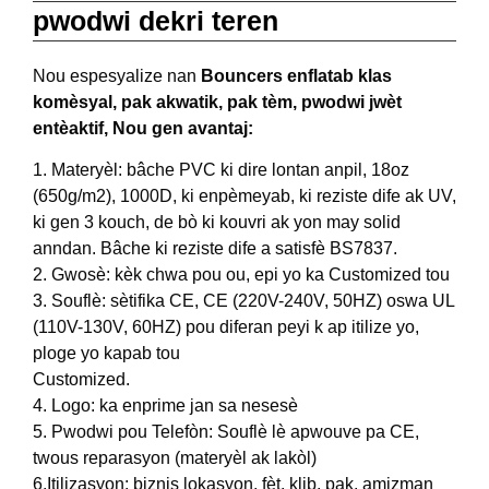
pwodwi dekri teren
Nou espesyalize nan
Bouncers enflatab klas
komèsyal, pak akwatik, pak tèm, pwodwi jwèt
entèaktif, Nou gen avantaj:
1. Materyèl: bâche PVC ki dire lontan anpil, 18oz
(650g/m2), 1000D, ki enpèmeyab, ki reziste dife ak UV,
ki gen 3 kouch, de bò ki kouvri ak yon may solid
anndan. Bâche ki reziste dife a satisfè BS7837.
2. Gwosè: kèk chwa pou ou, epi yo ka Customized tou
3. Souflè: sètifika CE, CE (220V-240V, 50HZ) oswa UL
(110V-130V, 60HZ) pou diferan peyi k ap itilize yo,
ploge yo kapab tou
Customized.
4. Logo: ka enprime jan sa nesesè
5. Pwodwi pou Telefòn: Souflè lè apwouve pa CE,
twous reparasyon (materyèl ak lakòl)
6.Itilizasyon: biznis lokasyon, fèt, klib, pak, amizman