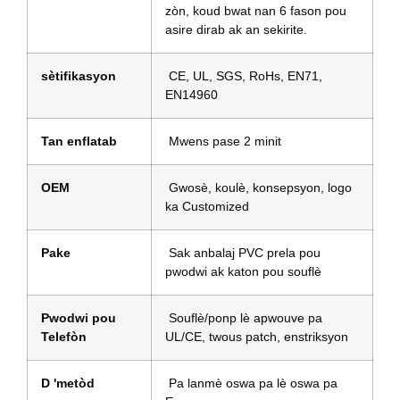
zòn, koud bwat nan 6 fason pou
asire dirab ak an sekirite.
sètifikasyon
CE, UL, SGS, RoHs, EN71,
EN14960
Tan enflatab
Mwens pase 2 minit
OEM
Gwosè, koulè, konsepsyon, logo
ka Customized
Pake
Sak anbalaj PVC prela pou
pwodwi ak katon pou souflè
Pwodwi pou
Souflè/ponp lè apwouve pa
Telefòn
UL/CE, twous patch, enstriksyon
D 'metòd
Pa lanmè oswa pa lè oswa pa