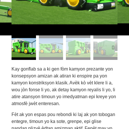
Kay gonflab sa a ki gen fòm kamyon prezante yon
konsepsyon amizan ak atiran ki enspire pa yon
kamyon konstriksyon klasik. Avèk kò vèt klere li a,
wou jòn fonse li yo, ak detay kamyon reyalis li yo, li
atire atansyon timoun yo imedyatman epi kreye yon
atmosfè jwèt enteresan.
Fèt ak yon espas pou rebondi ki laj ak yon tobogan
entegre, timoun yo ka sote, grenpe, epi glise
pandan plizyè èdtan amizman aktif. Fenèt may yo