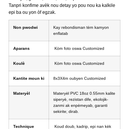
Tanpri konfime avèk nou detay yo pou nou ka kalkile
epi ba ou yon òf egzak.
Non pwodwi
Kay rebondisman tèm kamyon
enflatab
Aparans
Kòm foto oswa Customized
Koulè
Kòm foto oswa Customized
Kantite moun ki
8x3X4m oubyen Customized
Materyèl
Materyèl PVC 18oz 0.55mm kalite
siperyè, rezistan dife, ekolojik-
zanmi ak enpèmeyab, garanti
sekirite; dirab.
Technique
Koud doub, kadrip, epi nan kèk