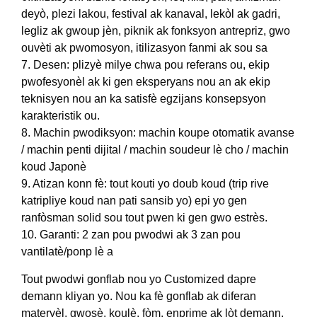
deyò, plezi lakou, festival ak kanaval, lekòl ak gadri,
legliz ak gwoup jèn, piknik ak fonksyon antrepriz, gwo
ouvèti ak pwomosyon, itilizasyon fanmi ak sou sa
7. Desen: plizyè milye chwa pou referans ou, ekip
pwofesyonèl ak ki gen eksperyans nou an ak ekip
teknisyen nou an ka satisfè egzijans konsepsyon
karakteristik ou.
8. Machin pwodiksyon: machin koupe otomatik avanse
/ machin penti dijital / machin soudeur lè cho / machin
koud Japonè
9. Atizan konn fè: tout kouti yo doub koud (trip rive
katripliye koud nan pati sansib yo) epi yo gen
ranfòsman solid sou tout pwen ki gen gwo estrès.
10. Garanti: 2 zan pou pwodwi ak 3 zan pou
vantilatè/ponp lè a
Tout pwodwi gonflab nou yo Customized dapre
demann kliyan yo. Nou ka fè gonflab ak diferan
materyèl, gwosè, koulè, fòm, enprime ak lòt demann.