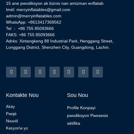
15 ane pwodiksyon ak biznis nan amizman enflatab
Imèl:
merryinflatables@gmail.com
admin@merryinflatables.com
WhatsApp: +8613417368562
Tel ： +86 755 85093666
FAKS: +86 755 85093666
Adrès: Xintangkeng 88 Industrial Park, Henggang Street,
Longgang District, Shenzhen City, Guangdong, Lachin.
Kontakte Nou
Sou Nou
Akèy
Profile Konpayi
Pwojè
pwodiksyon Pwosesis
Nouvèl
sètifika
Kesyon'w yo