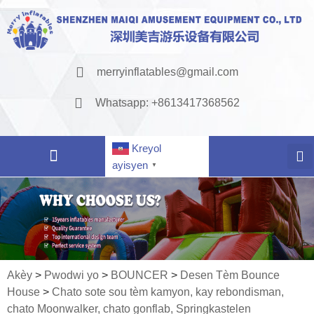
merryinflatables@gmail.com
Whatsapp: +8613417368562
Kreyol
ayisyen
▼
Akèy
>
Pwodwi yo
>
BOUNCER
>
Desen Tèm Bounce
House
>
Chato sote sou tèm kamyon, kay rebondisman,
chato Moonwalker, chato gonflab, Springkastelen