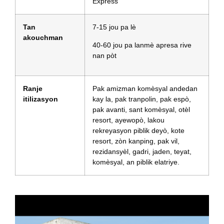
Express
Tan
7-15 jou pa lè
akouchman
40-60 jou pa lanmè apresa rive
nan pòt
Ranje
Pak amizman komèsyal andedan
itilizasyon
kay la, pak tranpolin, pak espò,
pak avanti, sant komèsyal, otèl
resort, ayewopò, lakou
rekreyasyon piblik deyò, kote
resort, zòn kanping, pak vil,
rezidansyèl, gadri, jaden, teyat,
komèsyal, an piblik elatriye.