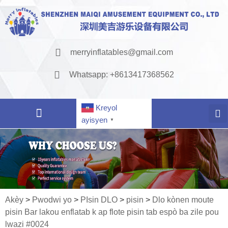
merryinflatables@gmail.com
Whatsapp: +8613417368562
Kreyol
ayisyen
▼
Akèy
>
Pwodwi yo
>
PIsin DLO
>
pisin
>
Dlo kònen moute
pisin Bar lakou enflatab k ap flote pisin tab espò ba zile pou
lwazi #0024