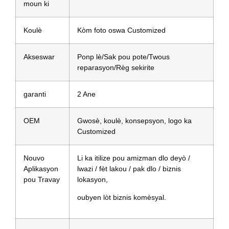
moun ki
Koulè
Kòm foto oswa Customized
Akseswar
Ponp lè/Sak pou pote/Twous
reparasyon/Règ sekirite
garanti
2 Ane
OEM
Gwosè, koulè, konsepsyon, logo ka
Customized
Nouvo
Li ka itilize pou amizman dlo deyò /
Aplikasyon
lwazi / fèt lakou / pak dlo / biznis
pou Travay
lokasyon,
oubyen lòt biznis komèsyal.