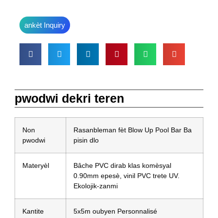
ankèt Inquiry
pwodwi dekri teren
Non
Rasanbleman fèt Blow Up Pool Bar Ba
pwodwi
pisin dlo
Materyèl
Bâche PVC dirab klas komèsyal
0.90mm epesè, vinil PVC trete UV.
Ekolojik-zanmi
Kantite
5x5m oubyen Personnalisé