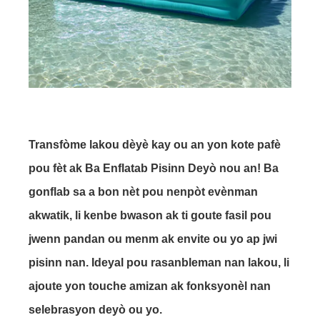
Transfòme lakou dèyè kay ou an yon kote pafè
pou fèt ak Ba Enflatab Pisinn Deyò nou an! Ba
gonflab sa a bon nèt pou nenpòt evènman
akwatik, li kenbe bwason ak ti goute fasil pou
jwenn pandan ou menm ak envite ou yo ap jwi
pisinn nan. Ideyal pou rasanbleman nan lakou, li
ajoute yon touche amizan ak fonksyonèl nan
selebrasyon deyò ou yo.