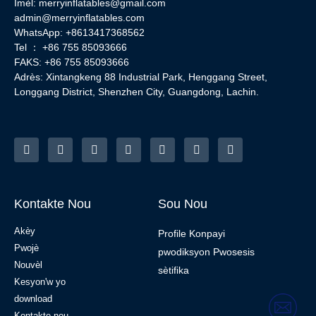
Imèl:
merryinflatables@gmail.com
admin@merryinflatables.com
WhatsApp: +8613417368562
Tel ： +86 755 85093666
FAKS: +86 755 85093666
Adrès: Xintangkeng 88 Industrial Park, Henggang Street,
Longgang District, Shenzhen City, Guangdong, Lachin.
Kontakte Nou
Sou Nou
Akèy
Profile Konpayi
Pwojè
pwodiksyon Pwosesis
Nouvèl
sètifika
Kesyon'w yo
download
Kontakte nou