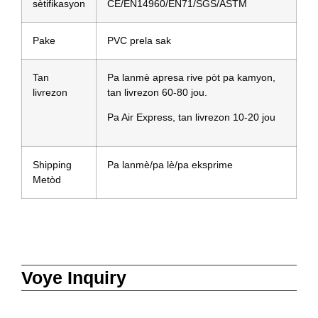
sètifikasyon
CE/EN14960/EN71/SGS/ASTM
Pake
PVC prela sak
Tan
Pa lanmè apresa rive pòt pa kamyon,
livrezon
tan livrezon 60-80 jou.
Pa Air Express, tan livrezon 10-20 jou
Shipping
Pa lanmè/pa lè/pa eksprime
Metòd
Voye Inquiry