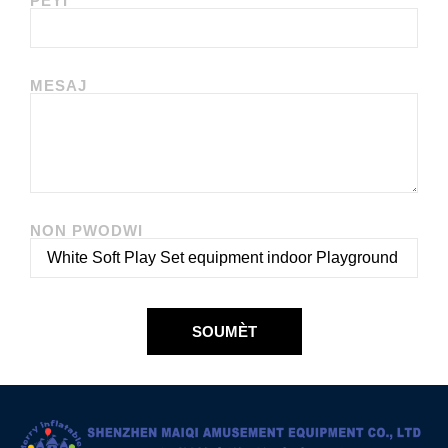
PEYI
MESAJ
NON PWODWI
SOUMÈT