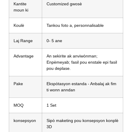
Kantite
Customized gwosè
moun ki
Koulè
Tankou foto a, personnalisable
Laj Range
0- 5 ane
Advantage
An sekirite ak anviwònman;
Enpèmeyab; fasil pou enstale epi fasil
pou deplase.
Pake
Ekspòtasyon estanda - Anbalaj ak fim
ti wonn anndan
MOQ
1 Set
konsepsyon
Sipò maketing pou konsepsyon konplè
3D