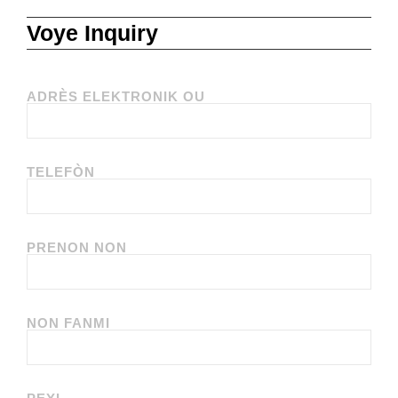
Voye Inquiry
ADRÈS ELEKTRONIK OU
TELEFÒN
PRENON NON
NON FANMI