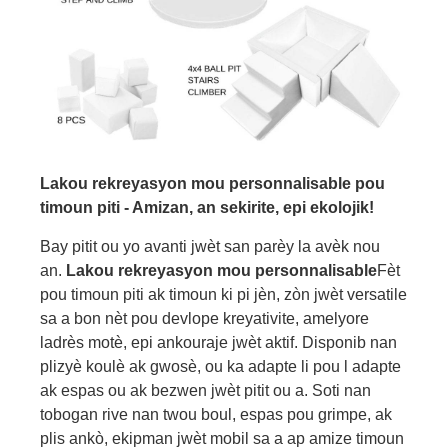
Lakou rekreyasyon mou personnalisable pou
timoun piti - Amizan, an sekirite, epi ekolojik!
Bay pitit ou yo avanti jwèt san parèy la avèk nou
an.
Lakou rekreyasyon mou personnalisable
Fèt
pou timoun piti ak timoun ki pi jèn, zòn jwèt versatile
sa a bon nèt pou devlope kreyativite, amelyore
ladrès motè, epi ankouraje jwèt aktif. Disponib nan
plizyè koulè ak gwosè, ou ka adapte li pou l adapte
ak espas ou ak bezwen jwèt pitit ou a. Soti nan
tobogan rive nan twou boul, espas pou grimpe, ak
plis ankò, ekipman jwèt mobil sa a ap amize timoun