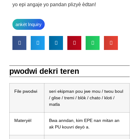
yo epi angaje yo pandan plizyè èdtan!
ankèt Inquiry
pwodwi dekri teren
File pwodwi
seri ekipman pou jwe mou / twou boul
/ glise / tremi / blòk / chato / kloti /
matla
Materyèl
Bwa anndan, kim EPE nan mitan an
ak PU kouvri deyò a.