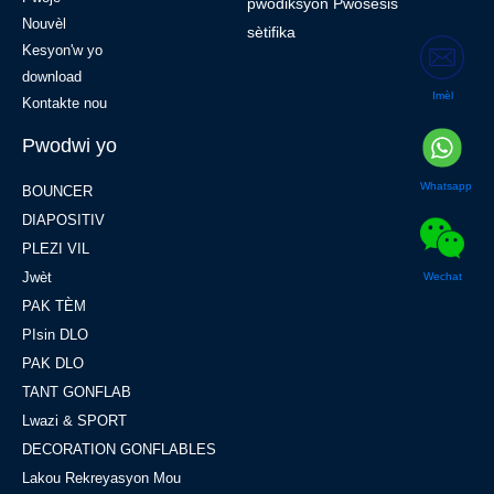
pwodiksyon Pwosesis
Nouvèl
sètifika
Kesyon'w yo
download
Imèl
Kontakte nou
Pwodwi yo
Whatsapp
BOUNCER
DIAPOSITIV
PLEZI VIL
Jwèt
Wechat
PAK TÈM
PIsin DLO
PAK DLO
TANT GONFLAB
Lwazi & SPORT
DECORATION GONFLABLES
Lakou Rekreyasyon Mou