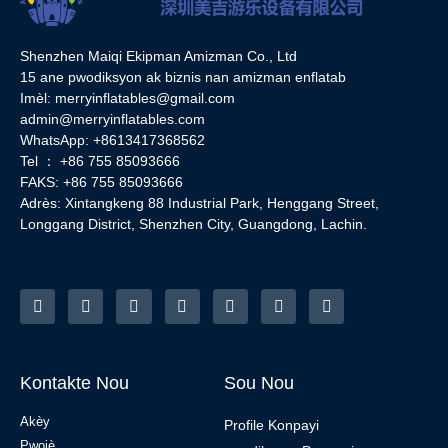
Shenzhen Maiqi Ekipman Amizman Co., Ltd
15 ane pwodiksyon ak biznis nan amizman enflatab
Imèl:
merryinflatables@gmail.com
admin@merryinflatables.com
WhatsApp: +8613417368562
Tel ： +86 755 85093666
FAKS: +86 755 85093666
Adrès: Xintangkeng 88 Industrial Park, Henggang Street,
Longgang District, Shenzhen City, Guangdong, Lachin.
Kontakte Nou
Sou Nou
Akèy
Profile Konpayi
Pwojè