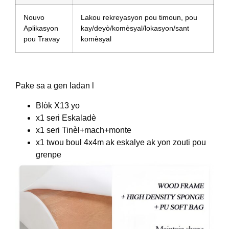
Nouvo
Lakou rekreyasyon pou timoun, pou
Aplikasyon
kay/deyò/komèsyal/lokasyon/sant
pou Travay
komèsyal
Pake sa a gen ladan l
Blòk X13 yo
x1 seri Eskaladè
x1 seri Tinèl+mach+monte
x1 twou boul 4x4m ak eskalye ak yon zouti pou
grenpe