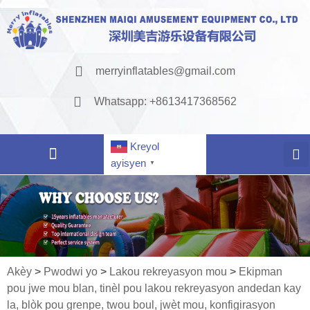
merryinflatables@gmail.com
Whatsapp: +8613417368562
Kreyol
ayisyen
▼
Akèy
>
Pwodwi yo
>
Lakou rekreyasyon mou
>
Ekipman
pou jwe mou blan, tinèl pou lakou rekreyasyon andedan kay
la, blòk pou grenpe, twou boul, jwèt mou, konfigirasyon